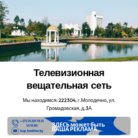
Перейти
к
содержанию
Телевизионная
вещательная сеть
Мы находимся: 222304, г.Молодечно, ул.
Громадовская, д.3А