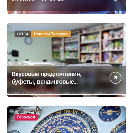
BELTA
Новости Беларуси
Вкусовые предпочтения,
буфеты, вендинговые
аппараты. Минобразования об
изменениях в школьном
питании
Гороскоп