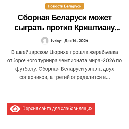
Новости Беларуси
Сборная Беларуси может
сыграть против Криштиану
Роналду. Задача — прорваться
tvsby
Дек 14, 2024
на чемпионат мира
В швейцарском Цюрихе прошла жеребьевка
отборочного турнира чемпионата мира-2026 по
футболу. Сборная Беларуси узнала двух
соперников, а третий определится в…
Версия сайта для слабовидящих