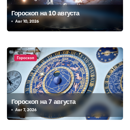
я
п
Гороскоп на 10 августа
Авг 10, 2026
о
з
а
Гороскоп
п
и
с
я
Гороскоп на 7 августа
м
Авг 7, 2026