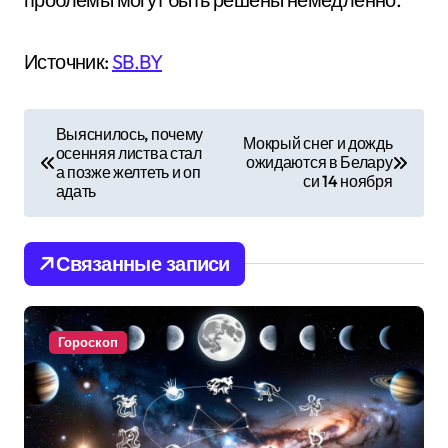
Источник:
SB.BY
Н
Выяснилось, почему
Мокрый снег и дождь
осенняя листва стал
а
ожидаются в Белару
а позже желтеть и оп
си 14 ноября
адать
в
и
Связанные записи
г
а
Гороскоп
ц
и