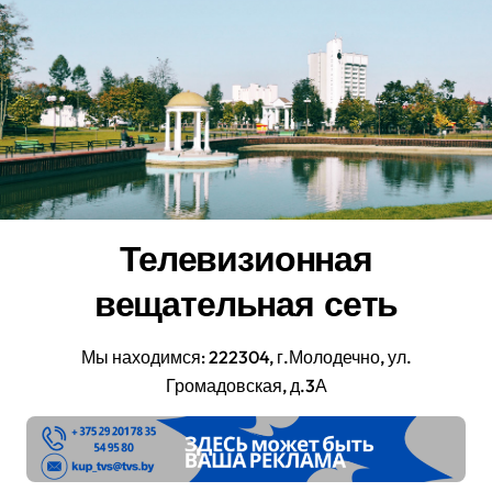
Перейти
к
содержанию
Телевизионная
вещательная сеть
Мы находимся: 222304, г.Молодечно, ул.
Громадовская, д.3А