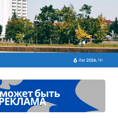
авы Минсельхозпрода
 Дворца Независимости
6
Авг 2026, Чт