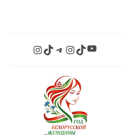
СЕТЯХ
YouTube
Instagram
TikTok
Telegram
Instagram
TikTok