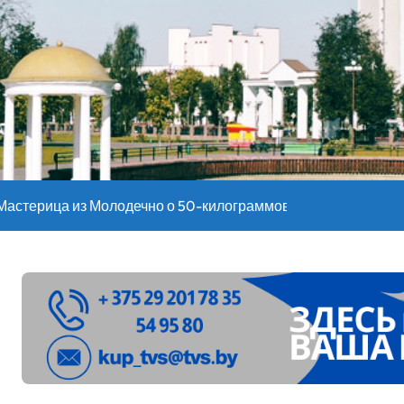
оительство профилакториев. Лукашенко заслушал доклад гл
ое
”. Мастерица из Молодечно о 50-килограммовом каравае для
ждут детей с 1 сентября, рассказали в правительстве
Синоптики рассказали о погоде на сегодня
е – 05 08 2026
лен в Беларуси из-за жары