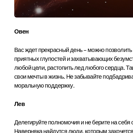
Овен
Вас ждет прекрасный день – можно позволить
приятных глупостей и захватывающих безумст
любой цели, растопить лед любого сердца. Так
свои мечты в жизнь. Не забывайте подбадрива
моральную поддержку.
Лев
Делегируйте полномочия и не берите на себя о
Наверняка найдутся люди, которым захочется