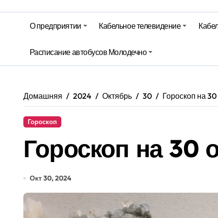
Беларусь закупает российские су
О предприятии
Кабельное телевидение
Кабел
Ход уборочной, сев озимых и стр
Территория Здоровья – Березинск
Расписание автобусов Молодечно
Домашняя
2024
Октябрь
30
Гороскоп на 30
Гороскоп
Гороскоп на 30 
Окт 30, 2024