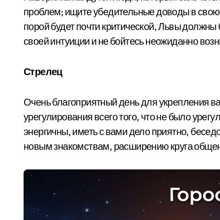
проблем; ищите убедительные доводы в свою
порой будет почти критической, Львы должны 
своей интуиции и не бойтесь неожиданно воз
Стрелец
Очень благоприятный день для укрепления в
урегулирования всего того, что не было урег
энергичны, иметь с вами дело приятно, беседо
новым знакомствам, расширению круга обще