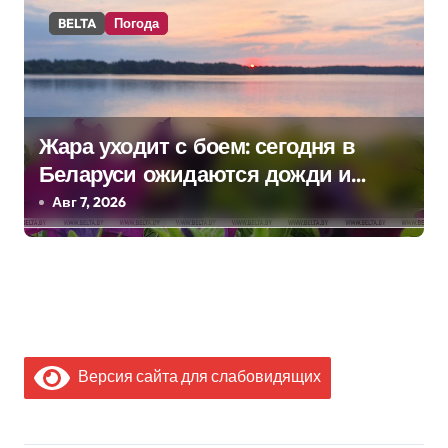
BELTA
Погода
Жара уходит с боем: сегодня в
Беларуси ожидаются дожди и
грозы
Авг 7, 2026
Версия сайта для слабовидящих