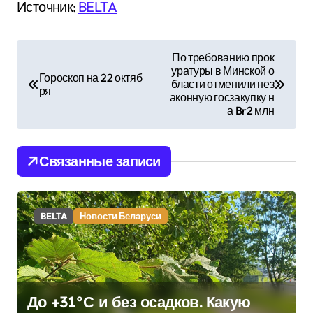
Источник:
BELTA
Н
По требованию прок
уратуры в Минской о
а
Гороскоп на 22 октяб
бласти отменили нез
ря
аконную госзакупку н
в
а Br2 млн
и
Связанные записи
г
а
BELTA
Новости Беларуси
ц
и
я
До +31°С и без осадков. Какую
п