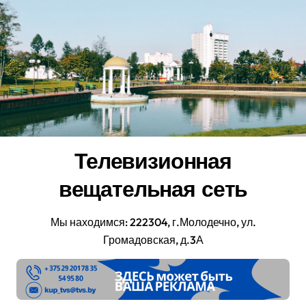
Перейти
к
содержанию
Телевизионная
вещательная сеть
Мы находимся: 222304, г.Молодечно, ул.
Громадовская, д.3А