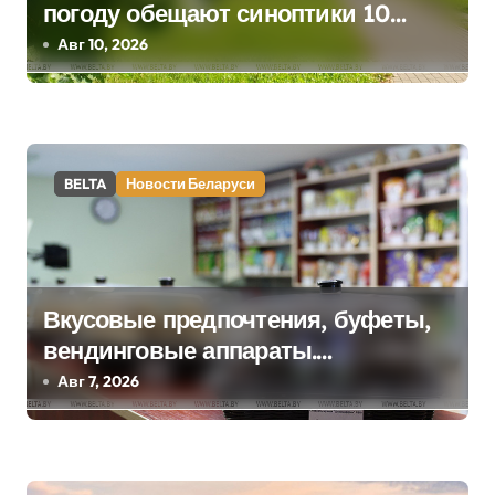
погоду обещают синоптики 10
о
августа
Авг 10, 2026
з
а
п
BELTA
Новости Беларуси
и
с
я
Вкусовые предпочтения, буфеты,
вендинговые аппараты.
м
Минобразования об изменениях в
Авг 7, 2026
школьном питании