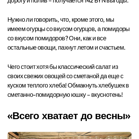
дорогу и полив – получается 142 BYN выгоды.
Нужно ли говорить, что, кроме этого, мы
имеем огурцы со вкусом огурцов, а помидоры
со вкусом помидоров? Они, как и все
остальные овощи, пахнут летом и счастьем.
Чего стоит хотя бы классический салат из
своих свежих овощей со сметаной да еще с
куском теплого хлеба! Обмакнуть хлебушек в
сметанно-помидорную юшку – вкуснотень!
«Всего хватает до весны»