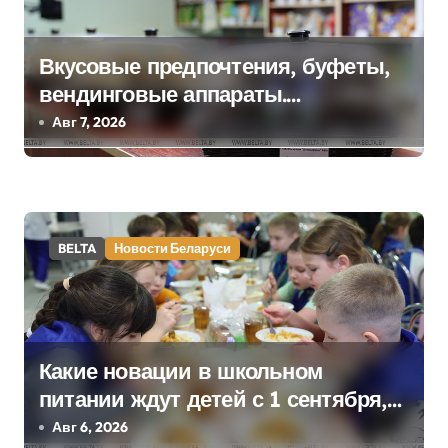
и
я
Вкусовые предпочтения, буфеты,
п
вендинговые аппараты.
Минобразования об изменениях в
Авг 7, 2026
о
школьном питании
з
а
BELTA
Новости Беларуси
п
и
с
Какие новации в школьном
я
питании ждут детей с 1 сентября,
м
рассказали в правительстве
Авг 6, 2026