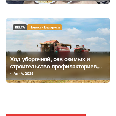
BELTA
Новости Беларуси
Ход уборочной, сев озимых и
строительство профилакториев.
Лукашенко заслушал доклад главы
Авг 4, 2026
Минсельхозпрода