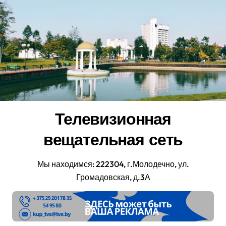
Перейти
к
содержанию
Телевизионная
вещательная сеть
Мы находимся: 222304, г.Молодечно, ул.
Громадовская, д.3А