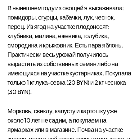
В нынешнем году из овощей я высаживала:
помидоры, огурцы, кабачки, лук, чеснок,
перец. Из ягод на участке плодоносят:
клубника, малина, ежевика, голубика,
смородина и крыжовник. Есть пара яблонь.
Практически весь урожай получилось
вырастить из собственных семян либо на
имеющихся на участке кустарниках. Покупала
только 1 кг лука-севка (20 BYN) и 2 кг чеснока
(30 BYN).
Морковь, свеклу, капусту и картошку уже
около 10 лет не садим, а покупаем на
ярмарках или в магазине. Почва на участке
кислая, вода в ней после весны стоит долго, и