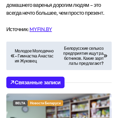
домашнего варенья дорогим людям – это
всегда нечто большее, чем просто презент.
Источник:
MYFIN.BY
Н
Белорусские сельхоз
Молодое Молодечно
предприятия ищут ра
а
– Гимнастка Анастас
ботников. Какие зарп
ия Жуковец
латы предлагают?
в
и
Связанные записи
г
а
BELTA
Новости Беларуси
ц