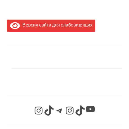
Версия сайта для слабовидящих
МЫ В СОЦИАЛЬНЫХ
СЕТЯХ
YouTube
Instagram
TikTok
Telegram
Instagram
TikTok