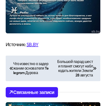
Источник:
SB.BY
Н
Большой парад шест
Что известно о задер
и планет смогут набл
а
жании основателя Te
юдать жители Земли
legram Дурова
28 августа
в
и
Связанные записи
г