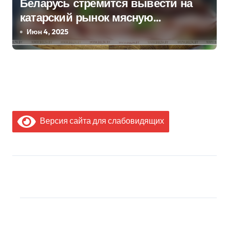
Беларусь стремится вывести на
катарский рынок мясную
продукцию
Июн 4, 2025
Версия сайта для слабовидящих
МЫ В СОЦИАЛЬНЫХ
СЕТЯХ