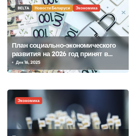
п
BELTA
Новости Беларуси
Экономика
и
с
я
План социально-экономического
м
развития на 2026 год принят в
Беларуси
Дек 16, 2025
Экономика