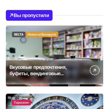
Вы пропустили
BELTA
Новости Беларуси
Вкусовые предпочтения,
буфеты, вендинговые
аппараты. Минобразования об
изменениях в школьном
питании
Гороскоп