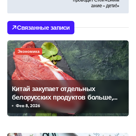
ание – дети!»
и
г
Связанные записи
а
ц
Экономика
и
я
п
Китай закупает отдельных
белорусских продуктов больше,
о
чем российских. О чем речь?
Фев 8, 2026
з
а