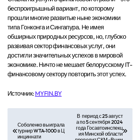
беспроигрышный вариант, по которому
прошли многие развитые ныне экономики
типа Гонконга и Сингапура. Не имея
обширных природных ресурсов, но, глубоко
развивая сектор финансовых услуг, они
достигли значительных успехов в мировой
экономике. Ничто не мешает белорусскому IT-
финансовому сектору повторить этот успех.
Источник:
MYFIN.BY
Н
В период с 25 август
а по 5 сентября 2024
а
Соболенко выиграла
года Госавтоинспекц
турнир WTA-1000 в Ц
ия Минской области
в
инциннати
проводит СКМ «Вним