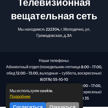
Телевизионная
вещательная сеть
Мы находимся: 222304, г.Молодечно, ул.
Громадовская, д.3А
Наши телефоны:
Абонентный отдел (понедельник-пятница 8:00 - 17:00,
обед 12:00 - 13:00, выходные – суббота, воскресенье)
8(0176) 55-10-10
Рекламный отдел (понедельник-пятница 8:00 - 17:00,
Мы используем cookie.
обед 12:00 - 13:00, выходные – суббота, воскресенье)
Подробнее
8(0176): 54 95 80, МТС +375 29 201 78 35
Согласиться
Отказаться