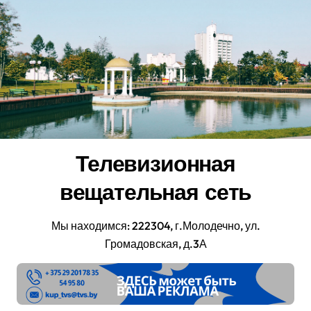
Перейти
к
содержанию
Телевизионная
вещательная сеть
Мы находимся: 222304, г.Молодечно, ул.
Громадовская, д.3А