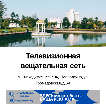
Перейти
к
содержанию
Телевизионная
вещательная сеть
Мы находимся: 222304, г.Молодечно, ул.
Громадовская, д.3А