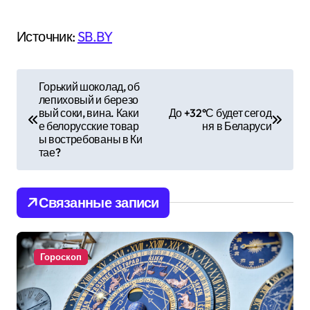
Источник:
SB.BY
Н
Горький шоколад, об
лепиховый и березо
а
вый соки, вина. Каки
До +32°С будет сегод
е белорусские товар
ня в Беларуси
в
ы востребованы в Ки
тае?
и
г
Связанные записи
а
ц
Гороскоп
и
я