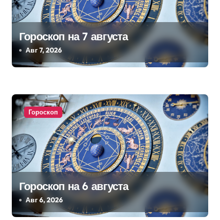
п
Гороскоп на 7 августа
о
Авг 7, 2026
з
а
п
Гороскоп
и
с
я
м
Гороскоп на 6 августа
Авг 6, 2026