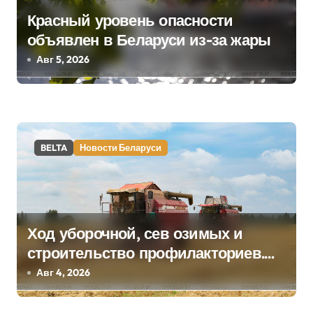
я
Красный уровень опасности
п
объявлен в Беларуси из-за жары
Авг 5, 2026
о
з
а
BELTA
Новости Беларуси
п
и
с
Ход уборочной, сев озимых и
я
строительство профилакториев.
м
Лукашенко заслушал доклад главы
Авг 4, 2026
Минсельхозпрода