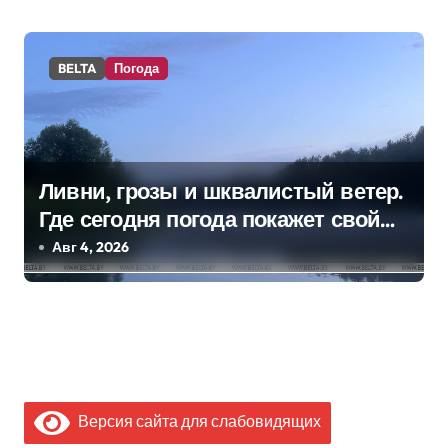
BELTA
Погода
Ливни, грозы и шквалистый ветер.
Где сегодня погода покажет свой
характер
Авг 4, 2026
Версия сайта для слабовидящих