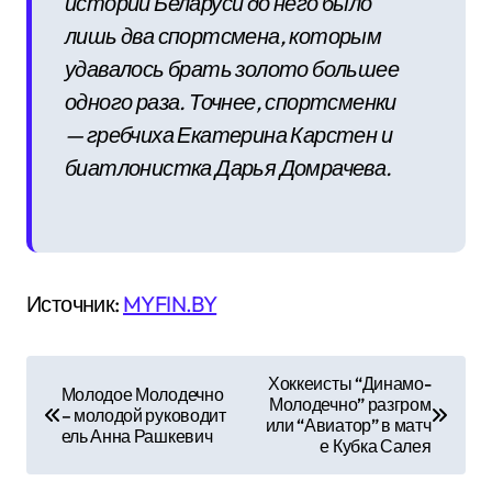
истории Беларуси до него было
лишь два спортсмена, которым
удавалось брать золото большее
одного раза. Точнее, спортсменки
— гребчиха Екатерина Карстен и
биатлонистка Дарья Домрачева.
Источник:
MYFIN.BY
Н
Хоккеисты “Динамо-
Молодое Молодечно
Молодечно” разгром
а
– молодой руководит
или “Авиатор” в матч
ель Анна Рашкевич
е Кубка Салея
в