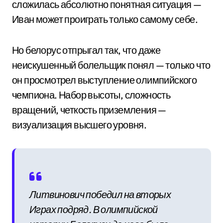
сложилась абсолютно понятная ситуация —
Иван может проиграть только самому себе.
Но белорус отпрыгал так, что даже
неискушенный болельщик понял — только что
он просмотрел выступление олимпийского
чемпиона. Набор высоты, сложность
вращений, четкость приземления —
визуализация высшего уровня.
Литвинович победил на вторых
Играх подряд. В олимпийской