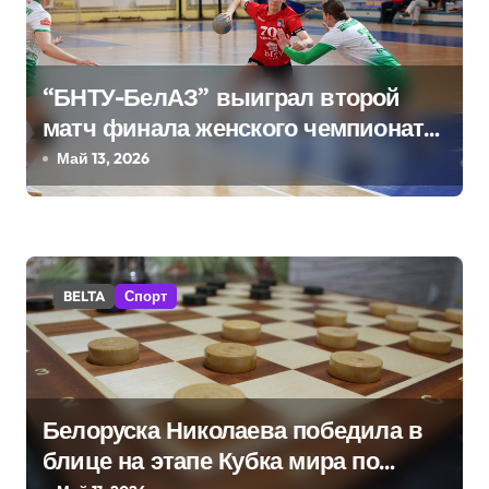
и
с
“БНТУ-БелАЗ” выиграл второй
я
матч финала женского чемпионата
м
Беларуси по гандболу
Май 13, 2026
BELTA
Спорт
Белоруска Николаева победила в
блице на этапе Кубка мира по