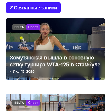
и
Связанные записи
г
а
BELTA
Спорт
ц
и
я
Хомутянская вышла в основную
п
сетку турнира WTA-125 в Стамбуле
Июл 13, 2026
о
з
а
BELTA
Спорт
п