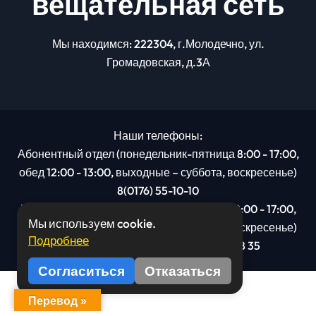
вещательная сеть
Мы находимся: 222304, г.Молодечно, ул.
Громадовская, д.3А
Наши телефоны:
Абонентный отдел (понедельник-пятница 8:00 - 17:00,
обед 12:00 - 13:00, выходные – суббота, воскресенье)
8(0176) 55-10-10
Рекламный отдел (понедельник-пятница 8:00 - 17:00,
Мы используем cookie.
обед 12:00 - 13:00, выходные – суббота, воскресенье)
Подробнее
8(0176): 54 95 80, МТС +375 29 201 78 35
Согласиться
Отказаться
Перевод »