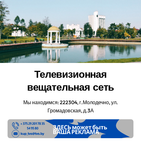
Перейти
к
содержанию
Телевизионная
вещательная сеть
Мы находимся: 222304, г.Молодечно, ул.
Громадовская, д.3А