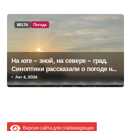
BELTA
Погода
На юге – зной, на севере – град.
Синоптики рассказали о погоде на
сегодня
Авг 6, 2026
Версия сайта для слабовидящих