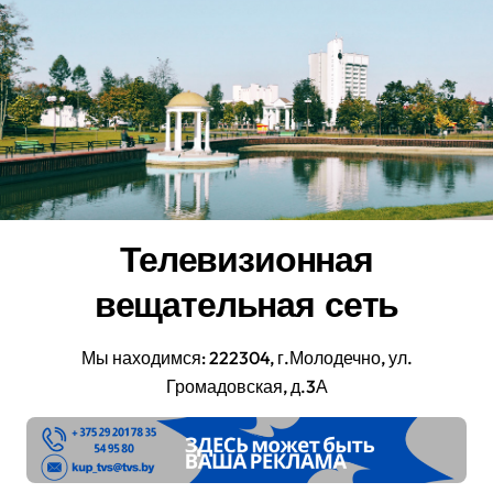
Перейти
к
содержанию
Телевизионная
вещательная сеть
Мы находимся: 222304, г.Молодечно, ул.
Громадовская, д.3А