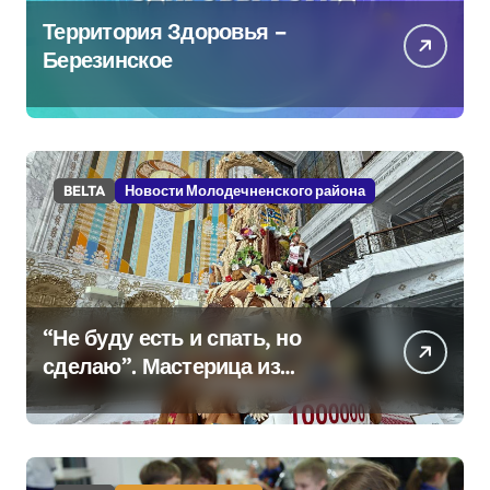
Территория Здоровья –
Березинское
BELTA
Новости Молодечненского района
“Не буду есть и спать, но
сделаю”. Мастерица из
Молодечно о 50-
килограммовом каравае для
Дворца Независимости