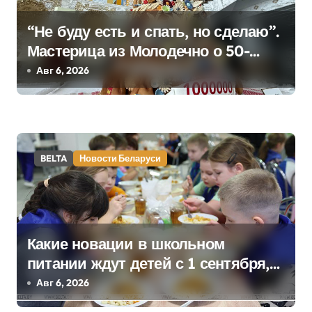
я
“Не буду есть и спать, но сделаю”.
п
Мастерица из Молодечно о 50-
килограммовом каравае для
Авг 6, 2026
о
Дворца Независимости
з
а
BELTA
Новости Беларуси
п
и
с
Какие новации в школьном
я
питании ждут детей с 1 сентября,
м
рассказали в правительстве
Авг 6, 2026