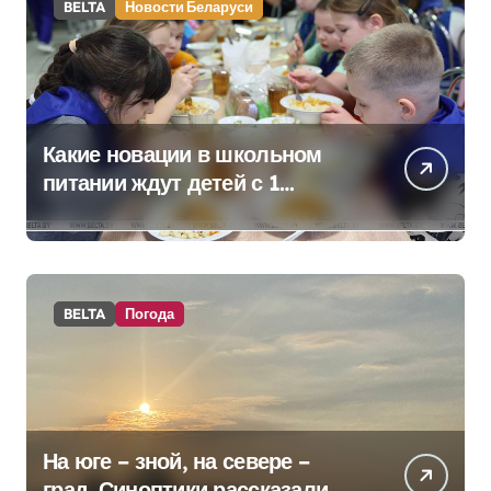
BELTA
Новости Беларуси
Какие новации в школьном
питании ждут детей с 1
сентября, рассказали в
правительстве
BELTA
Погода
На юге – зной, на севере –
град. Синоптики рассказали о