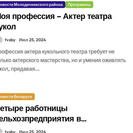
овости Молодечненского района
Программы
оя профессия – Актер театра
укол
tvsby
Июл 25, 2024
лько актерского мастерства, но и умения оживлять
кол, придавая...
овости Беларуси
етыре работницы
ельхозпредприятия в
ельчицком районе похитили
tvsby
Июл 25, 2024