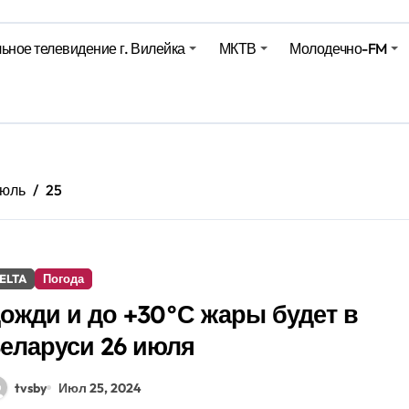
Синоптики рассказали о погоде на сегодня
ьное телевидение г. Вилейка
МКТВ
Молодечно-FM
е – 05 08 2026
е – 07 08 20
юль
25
ELTA
Погода
ожди и до +30°С жары будет в
еларуси 26 июля
tvsby
Июл 25, 2024