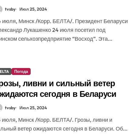
од Минском, которое посетил
tvsby
Июл 25, 2024
укашенко
лександр Лукашенко 24 июля посетил под
инском сельхозпредприятие “Восход”. Эта...
ELTA
Погода
розы, ливни и сильный ветер
жидаются сегодня в Беларуси
tvsby
Июл 25, 2024
льный ветер ожидаются сегодня в Беларуси. Об...