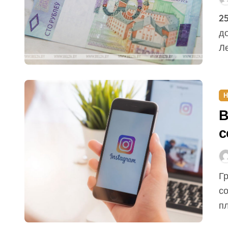
п
25 июля, Минск /Корр. БЕЛТА/. Четыре
д
Ле
Н
В
с
Граждане по-прежнему приобретают товары в
со
п