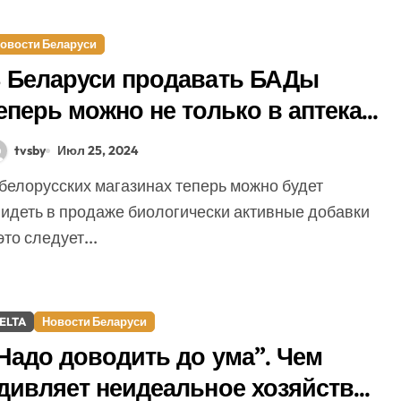
овости Беларуси
 Беларуси продавать БАДы
еперь можно не только в аптеках.
де еще?
tvsby
Июл 25, 2024
видеть в продаже биологически активные добавки
это следует...
ELTA
Новости Беларуси
Надо доводить до ума”. Чем
дивляет неидеальное хозяйство