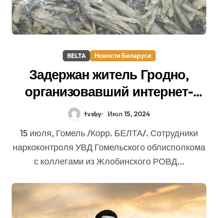
BELTA
Новости Беларуси
Задержан житель Гродно,
организовавший интернет-
наркомаркет
tvsby
Июл 15, 2024
15 июля, Гомель /Корр. БЕЛТА/. Сотрудники
наркоконтроля УВД Гомельского облисполкома
с коллегами из Жлобинского РОВД...