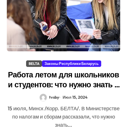
BELTA
Законы Республики Беларусь
Работа летом для школьников
и студентов: что нужно знать о
налогах
tvsby
Июл 15, 2024
15 июля, Минск /Корр. БЕЛТА/. В Министерстве
по налогам и сборам рассказали, что нужно
знать...