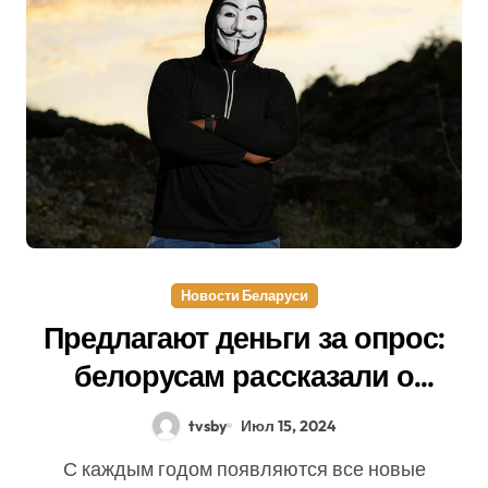
Новости Беларуси
Предлагают деньги за опрос:
белорусам рассказали о
новых видах мошенничества
tvsby
Июл 15, 2024
С каждым годом появляются все новые