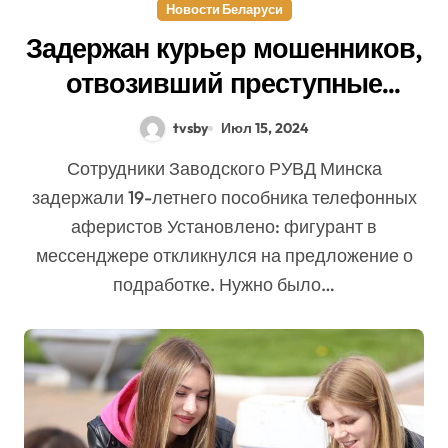
Новости Беларуси
Задержан курьер мошенников,
отвозивший преступные
деньги на такси за границу
tvsby
Июл 15, 2024
Сотрудники Заводского РУВД Минска
задержали 19-летнего пособника телефонных
аферистов Установлено: фигурант в
мессенджере откликнулся на предложение о
подработке. Нужно было…