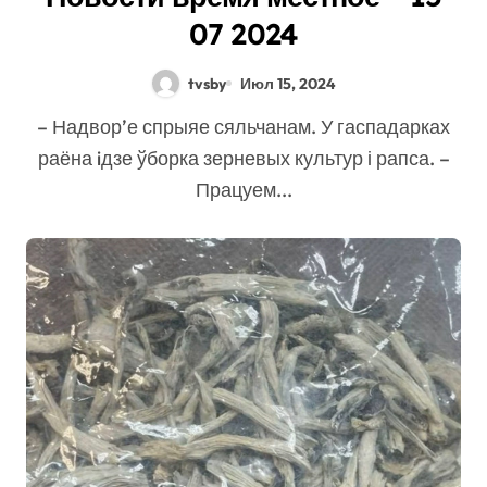
07 2024
tvsby
Июл 15, 2024
– Надвор’е спрыяе сяльчанам. У гаспадарках
раёна iдзе ўборка зерневых культур і рапса. –
Працуем...