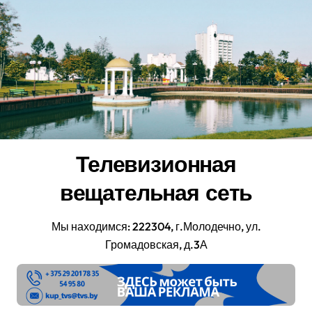
Перейти
к
содержанию
Телевизионная
вещательная сеть
Мы находимся: 222304, г.Молодечно, ул.
Громадовская, д.3А