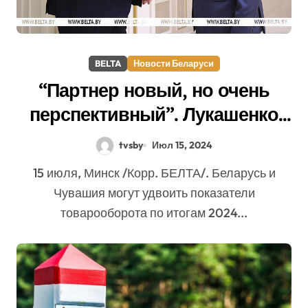
BELTA
Новости Беларуси
“Партнер новый, но очень
перспективный”. Лукашенко
высказался о сотрудничестве
tvsby
Июл 15, 2024
с Чувашией
15 июля, Минск /Корр. БЕЛТА/. Беларусь и
Чувашия могут удвоить показатели
товарооборота по итогам 2024...