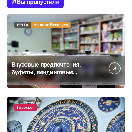
Вы пропустили
BELTA
Новости Беларуси
Вкусовые предпочтения,
буфеты, вендинговые
аппараты. Минобразования об
изменениях в школьном
питании
Гороскоп