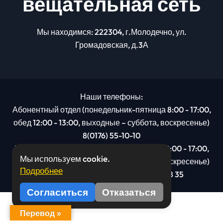
вещательная сеть
Мы находимся: 222304, г.Молодечно, ул.
Громадовская, д.3А
Наши телефоны:
Абонентный отдел (понедельник-пятница 8:00 - 17:00,
обед 12:00 - 13:00, выходные – суббота, воскресенье)
8(0176) 55-10-10
Рекламный отдел (понедельник-пятница 8:00 - 17:00,
Мы используем cookie.
обед 12:00 - 13:00, выходные – суббота, воскресенье)
Подробнее
8(0176): 54 95 80, МТС +375 29 201 78 35
Согласиться
Отказаться
Перевод »