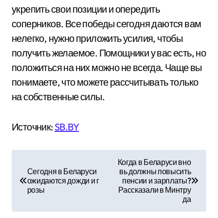
укрепить свои позиции и опередить
соперников. Все победы сегодня даются вам
нелегко, нужно приложить усилия, чтобы
получить желаемое. Помощники у вас есть, но
положиться на них можно не всегда. Чаще вы
понимаете, что можете рассчитывать только
на собственные силы.
Источник:
SB.BY
Н
Когда в Беларуси вно
Сегодня в Беларуси
вь должны повысить
а
ожидаются дожди и г
пенсии и зарплаты?
розы
Рассказали в Минтру
в
да