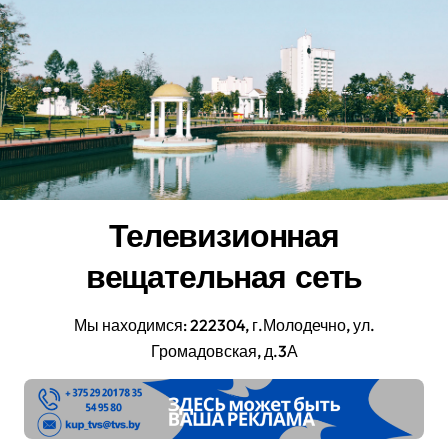
Перейти
к
содержанию
Телевизионная
вещательная сеть
Мы находимся: 222304, г.Молодечно, ул.
Громадовская, д.3А