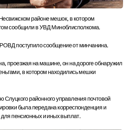
этом сообщили в УВД Миноблисполкома.
 РОВД поступило сообщение от минчанина.
а, проезжая на машине, он на дороге обнаружил
еньгами, в котором находились мешки
ю Слуцкого районного управления почтовой
тировки была передана корреспонденция и
 для пенсионных и иных выплат.