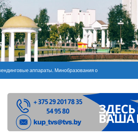
е – 05 08 2026
е – 07 08 20
вендинговые аппараты. Минобразования об изменениях в ш
ларуси ожидаются дожди и грозы
ое
”. Мастерица из Молодечно о 50-килограммовом каравае для
ждут детей с 1 сентября, рассказали в правительстве
Синоптики рассказали о погоде на сегодня