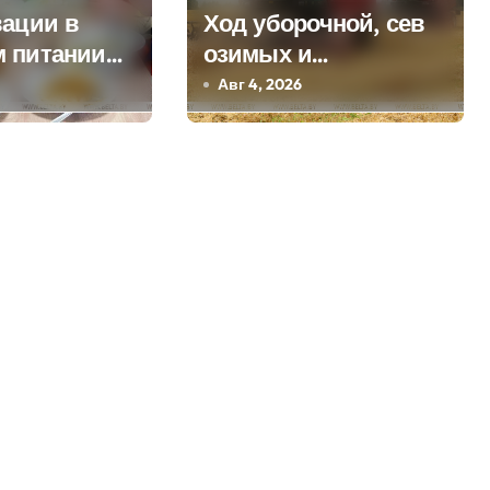
вации в
Ход уборочной, сев
 питании
озимых и
й с 1
строительство
Авг 4, 2026
 рассказали
профилакториев.
ельстве
Лукашенко заслушал
доклад главы
Минсельхозпрода