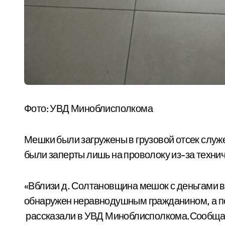
Фото: УВД Миноблисполкома
Мешки были загружены в грузовой отсек служ
были заперты лишь на проволоку из-за техни
«Вблизи д. Солтановщина мешок с деньгами вы
обнаружен неравнодушным гражданином, а по
рассказали в УВД Миноблисполкома.Сообщае