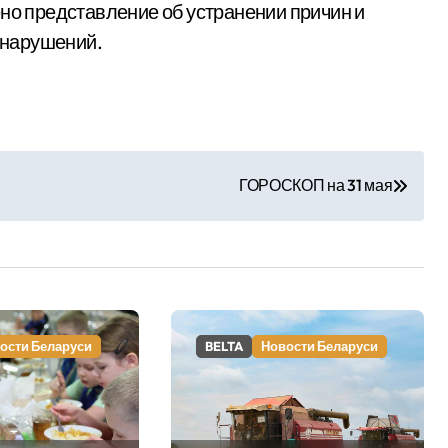
ено представление об устранении причин и
онарушений.
ГОРОСКОП на 31 мая
ости Беларуси
BELTA
Новости Беларуси