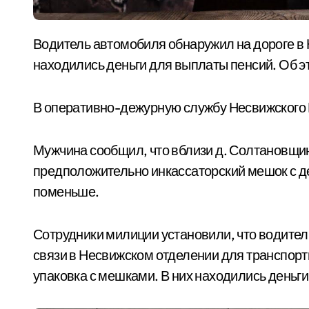
Водитель автомобиля обнаружил на дороге в Несвижском районе мешок, в котором
находились деньги для выплаты пенсий. Об 
В оперативно-дежурную службу Несвижского
Мужчина сообщил, что вблизи д. Солтановщин
предположительно инкассаторский мешок с д
поменьше.
Сотрудники милиции установили, что водител
связи в Несвижском отделении для транспор
упаковка с мешками. В них находились деньги