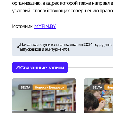
организацию, в адрес которой также направл
условий, способствующих совершению прав
Источник:
MYFIN.BY
Н
Началась вступительная кампания 2024 года для в
ыпускников и абитуриентов
а
в
Связанные записи
и
г
BELTA
Новости Беларуси
BELTA
Нов
а
ц