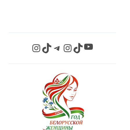
СЕТЯХ
YouTube
Instagram
TikTok
Telegram
Instagram
TikTok