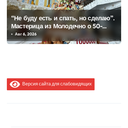
“Не буду есть и спать, но сделаю”.
Мастерица из Молодечно о 50-
килограммовом каравае для
Авг 6, 2026
Дворца Независимости
Версия сайта для слабовидящих
МЫ В СОЦИАЛЬНЫХ