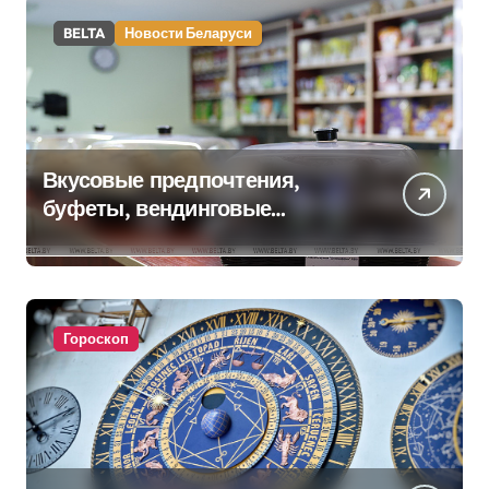
BELTA
Новости Беларуси
Вкусовые предпочтения,
буфеты, вендинговые
аппараты. Минобразования об
изменениях в школьном
питании
Гороскоп