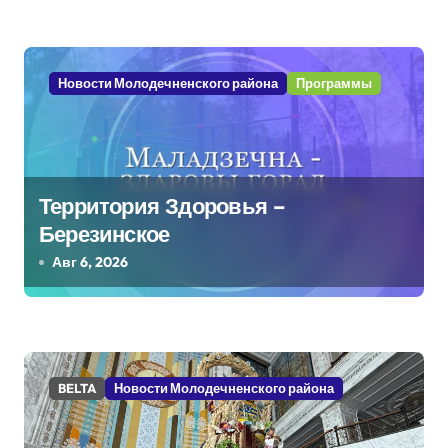
з
а
Новости Молодечненского района
Программы
п
и
с
Территория Здоровья –
я
Березинское
м
Авг 6, 2026
BELTA
Новости Молодечненского района