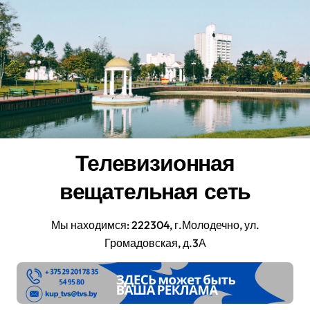
Перейти
к
содержанию
Телевизионная
вещательная сеть
Мы находимся: 222304, г.Молодечно, ул.
Громадовская, д.3А