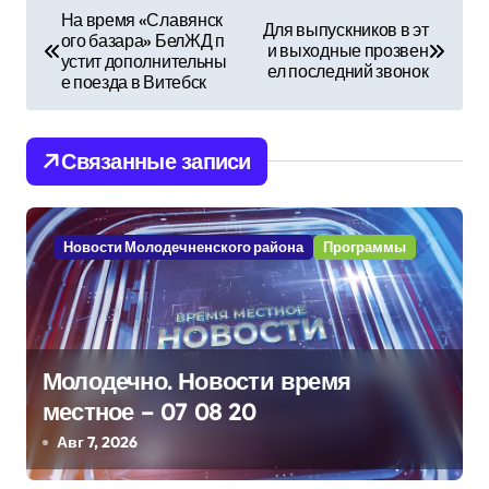
Н
На время «Славянск
Для выпускников в эт
ого базара» БелЖД п
а
и выходные прозвен
устит дополнительны
ел последний звонок
е поезда в Витебск
в
и
Связанные записи
г
а
Новости Молодечненского района
Программы
ц
и
я
Молодечно. Новости время
п
местное – 07 08 20
Авг 7, 2026
о