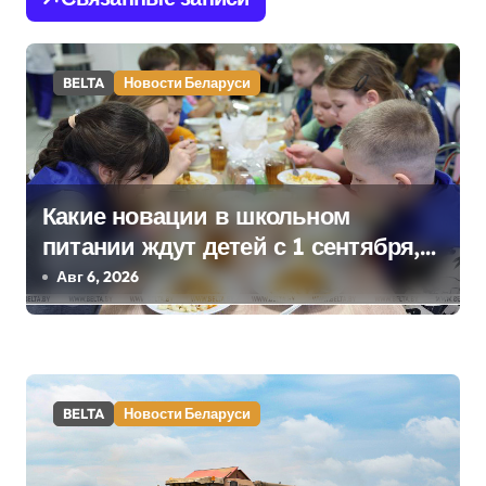
г
а
BELTA
Новости Беларуси
ц
и
я
Какие новации в школьном
п
питании ждут детей с 1 сентября,
о
рассказали в правительстве
Авг 6, 2026
з
а
п
BELTA
Новости Беларуси
и