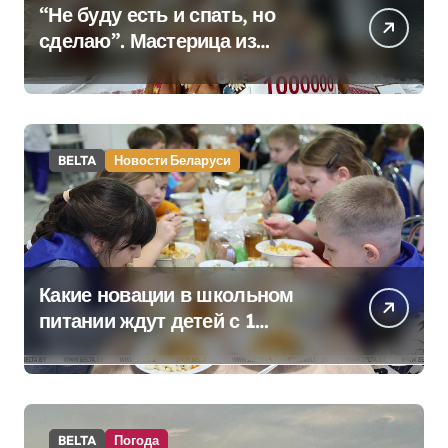
“Не буду есть и спать, но
сделаю”. Мастерица из
Молодечно о 50-
килограммовом каравае для
Дворца Независимости
BELTA
Новости Беларуси
Какие новации в школьном
питании ждут детей с 1
сентября, рассказали в
правительстве
BELTA
Погода