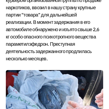
курьером организованной группы по продаже
наркотиков, ввозил в нашу страну крупные
партии “товара” для дальнейшей
реализации. В момент задержания в его
автомобиле обнаружено и изъято свыше 2,6
кг особо опасного психотропного вещества
параметилэфедрон. Преступная
деятельность задержанного продлилась
несколько месяцев.