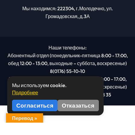
Мы находимся: 222304, г.Молодечно, ул.
Громадовская, д.3А
Наши телефоны:
Абонентный отдел (понедельник-пятница 8:00 - 17:00,
обед 12:00 - 13:00, выходные – суббота, воскресенье)
8(0176) 55-10-10
Рекламный отдел (понедельник-пятница 8:00 - 17:00,
Мы используем cookie.
обед 12:00 - 13:00, выходные – суббота, воскресенье)
Подробнее
8(0176): 54 95 80, МТС +375 29 201 78 35
Согласиться
Отказаться
Перевод »