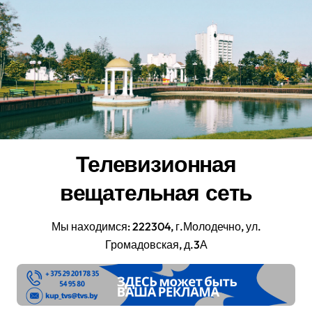
Перейти
к
содержанию
Телевизионная
вещательная сеть
Мы находимся: 222304, г.Молодечно, ул.
Громадовская, д.3А