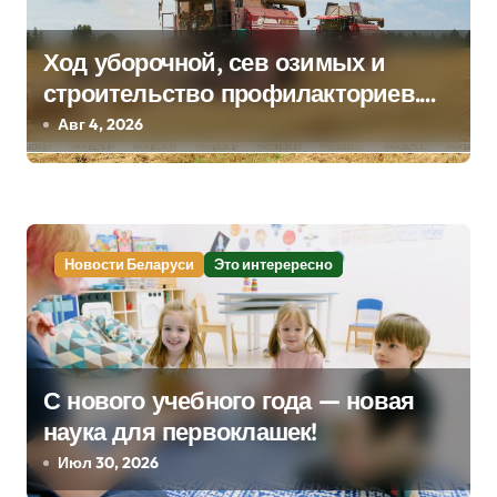
с
я
Ход уборочной, сев озимых и
строительство профилакториев.
м
Лукашенко заслушал доклад главы
Авг 4, 2026
Минсельхозпрода
Новости Беларуси
Это интерересно
С нового учебного года — новая
наука для первоклашек!
Июл 30, 2026