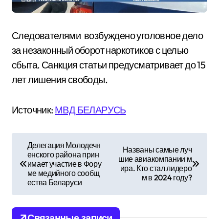
Следователями возбуждено уголовное дело
за незаконный оборот наркотиков с целью
сбыта. Санкция статьи предусматривает до 15
лет лишения свободы.
Источник:
МВД БЕЛАРУСЬ
Н
Делегация Молодечн
Названы самые луч
енского района прин
а
шие авиакомпании м
имает участие в Фору
ира. Кто стал лидеро
ме медийного сообщ
в
м в 2024 году?
ества Беларуси
и
Связанные записи