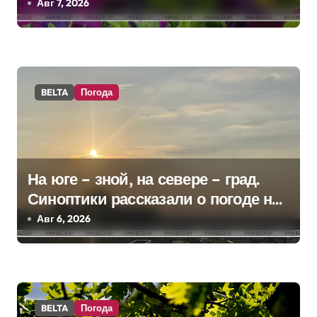
грозы
Авг 7, 2026
о
з
а
BELTA
Погода
п
и
с
На юге – зной, на севере – град.
я
Синоптики рассказали о погоде на
м
сегодня
Авг 6, 2026
BELTA
Погода