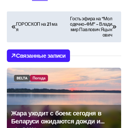
Н
Гость эфира на “Мол
ГОРОСКОП на 21 ма
одечно-ФМ” – Влади
а
я
мир Павлович Яцын
ович
в
и
Связанные записи
г
а
BELTA
Погода
ц
и
я
Жара уходит с боем: сегодня в
п
Беларуси ожидаются дожди и