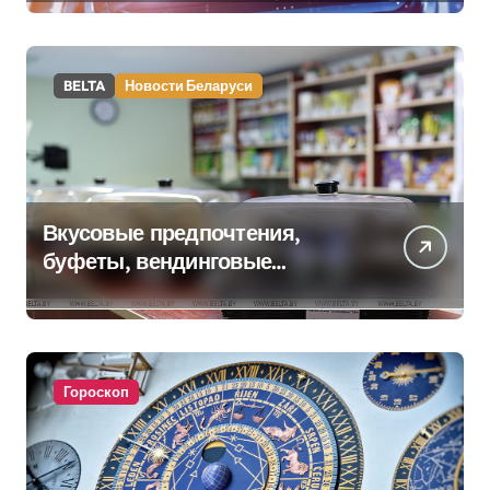
BELTA
Новости Беларуси
Вкусовые предпочтения,
буфеты, вендинговые
аппараты. Минобразования об
изменениях в школьном
питании
Гороскоп