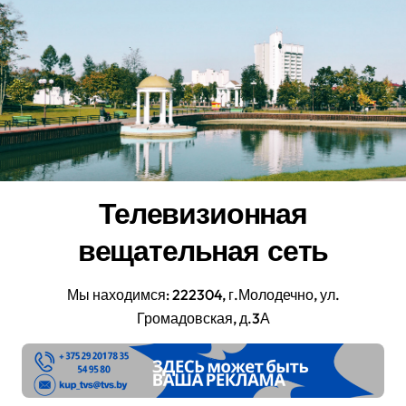
Перейти
к
содержанию
Телевизионная
вещательная сеть
Мы находимся: 222304, г.Молодечно, ул.
Громадовская, д.3А