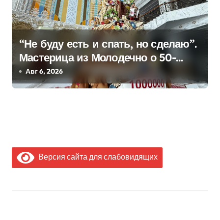
“Не буду есть и спать, но сделаю”.
Мастерица из Молодечно о 50-
килограммовом каравае для
Авг 6, 2026
Дворца Независимости
Версия сайта для слабовидящих
МЫ В СОЦИАЛЬНЫХ