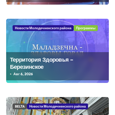
з
а
Новости Молодечненского района
Программы
п
и
с
Территория Здоровья –
я
Березинское
м
Авг 6, 2026
BELTA
Новости Молодечненского района