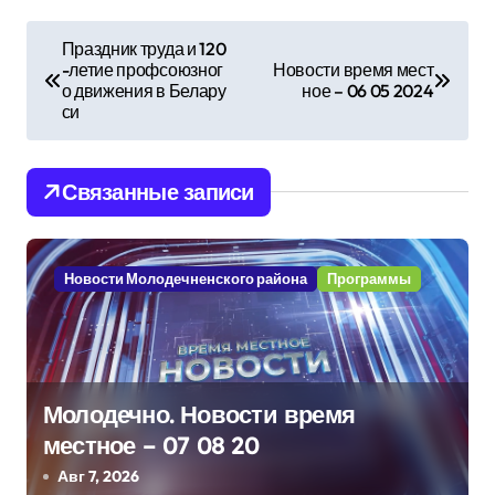
Н
Праздник труда и 120
-летие профсоюзног
Новости время мест
а
о движения в Белару
ное – 06 05 2024
си
в
и
Связанные записи
г
а
Новости Молодечненского района
Программы
ц
и
я
Молодечно. Новости время
п
местное – 07 08 20
Авг 7, 2026
о