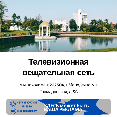
Перейти
к
содержанию
Телевизионная
вещательная сеть
Мы находимся: 222304, г.Молодечно, ул.
Громадовская, д.3А