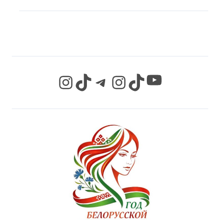
СЕТЯХ
YouTube
Instagram
TikTok
Telegram
Instagram
TikTok