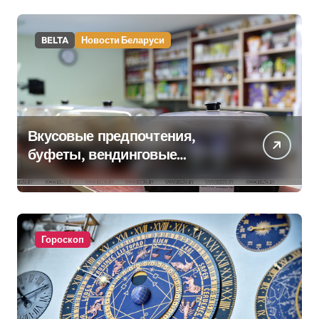
BELTA
Новости Беларуси
Вкусовые предпочтения,
буфеты, вендинговые
аппараты. Минобразования об
изменениях в школьном
питании
Гороскоп