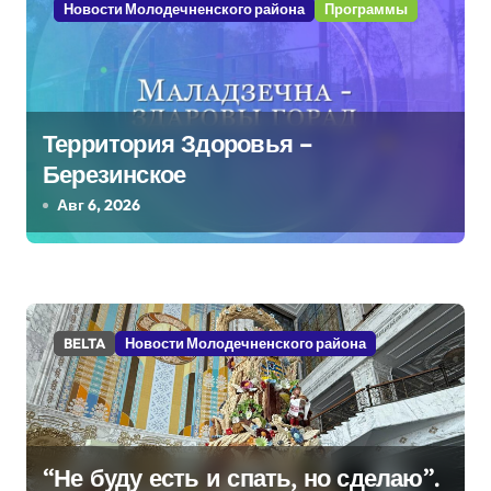
Новости Молодечненского района
Программы
ц
и
я
Территория Здоровья –
п
Березинское
Авг 6, 2026
о
з
а
BELTA
Новости Молодечненского района
п
и
с
“Не буду есть и спать, но сделаю”.