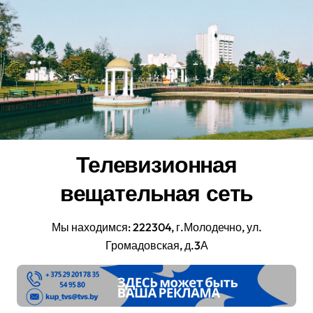
Перейти
к
содержанию
Телевизионная
вещательная сеть
Мы находимся: 222304, г.Молодечно, ул.
Громадовская, д.3А