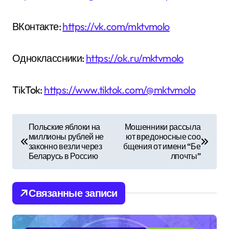
ВКонтакте:
https://vk.com/mktvmolo
Одноклассники:
https://ok.ru/mktvmolo
TikTok:
https://www.tiktok.com/@mktvmolo
Н
Польские яблоки на
Мошенники рассыла
миллионы рублей не
ют вредоносные соо
а
законно везли через
бщения от имени “Бе
Беларусь в Россию
лпочты”
в
и
Связанные записи
г
а