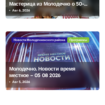
я
Мастерица из Молодечно о 50-
м
килограммовом каравае для
Авг 6, 2026
Дворца Независимости
Новости Молодечненского района
Программы
Молодечно. Новости время
местное – 05 08 2026
Авг 5, 2026