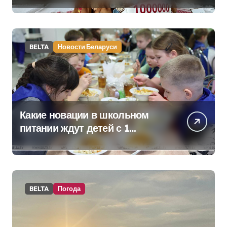
килограммовом каравае для
Дворца Независимости
BELTA
Новости Беларуси
Какие новации в школьном
питании ждут детей с 1
сентября, рассказали в
правительстве
BELTA
Погода