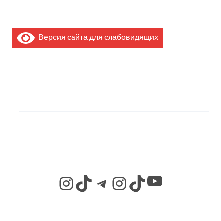
Версия сайта для слабовидящих
МЫ В СОЦИАЛЬНЫХ
СЕТЯХ
YouTube
Instagram
TikTok
Telegram
Instagram
TikTok