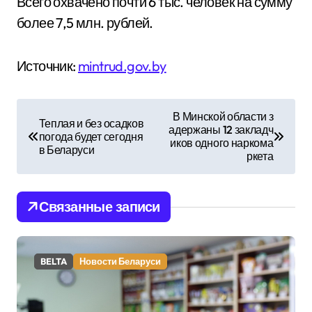
Всего охвачено почти 6 тыс. человек на сумму
более 7,5 млн. рублей.
Источник:
mintrud.gov.by
Н
В Минской области з
Теплая и без осадков
адержаны 12 закладч
а
погода будет сегодня
иков одного наркома
в Беларуси
ркета
в
и
Связанные записи
г
а
BELTA
Новости Беларуси
ц