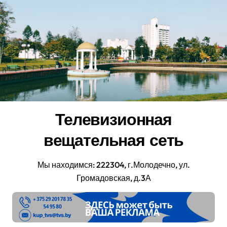
Перейти
к
содержанию
Телевизионная
вещательная сеть
Мы находимся: 222304, г.Молодечно, ул.
Громадовская, д.3А