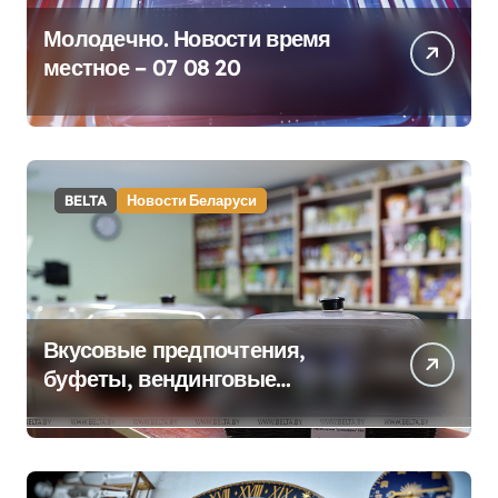
Молодечно. Новости время
местное – 07 08 20
BELTA
Новости Беларуси
Вкусовые предпочтения,
буфеты, вендинговые
аппараты. Минобразования об
изменениях в школьном
питании