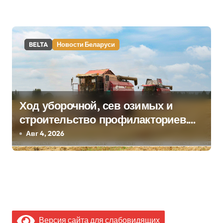
BELTA
Новости Беларуси
Ход уборочной, сев озимых и
строительство профилакториев.
Лукашенко заслушал доклад главы
Авг 4, 2026
Минсельхозпрода
Версия сайта для слабовидящих