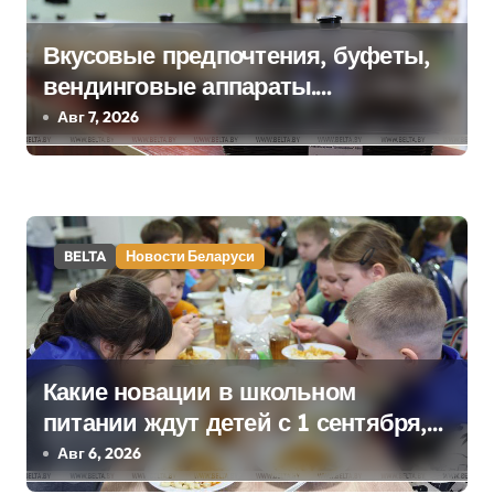
и
я
Вкусовые предпочтения, буфеты,
п
вендинговые аппараты.
Минобразования об изменениях в
Авг 7, 2026
о
школьном питании
з
а
BELTA
Новости Беларуси
п
и
с
Какие новации в школьном
я
питании ждут детей с 1 сентября,
м
рассказали в правительстве
Авг 6, 2026