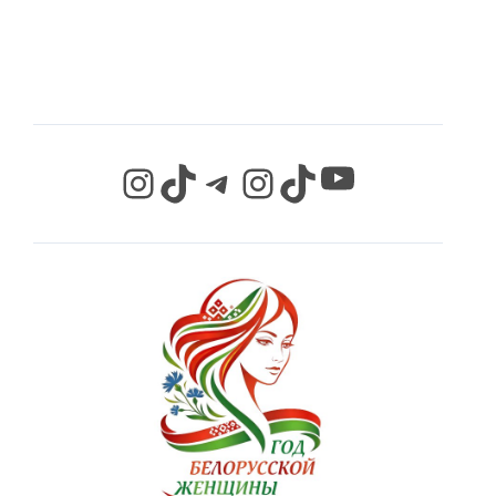
СЕТЯХ
YouTube
Instagram
TikTok
Telegram
Instagram
TikTok