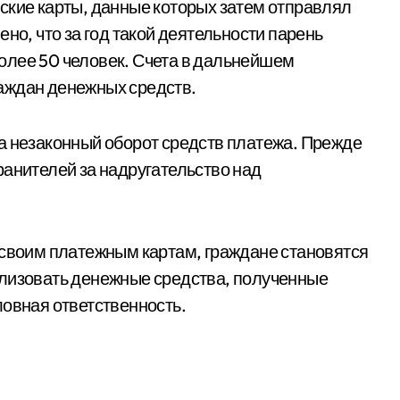
ские карты, данные которых затем отправлял
но, что за год такой деятельности парень
олее 50 человек. Счета в дальнейшем
аждан денежных средств.
а незаконный оборот средств платежа. Прежде
ранителей за надругательство над
 своим платежным картам, граждане становятся
ализовать денежные средства, полученные
ловная ответственность.