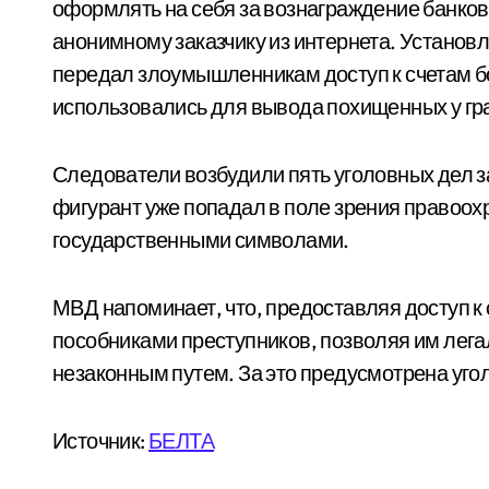
оформлять на себя за вознаграждение банков
анонимному заказчику из интернета. Установле
передал злоумышленникам доступ к счетам б
использовались для вывода похищенных у гр
Следователи возбудили пять уголовных дел з
фигурант уже попадал в поле зрения правоох
государственными символами.
МВД напоминает, что, предоставляя доступ к
пособниками преступников, позволяя им лег
незаконным путем. За это предусмотрена уго
Источник:
БЕЛТА