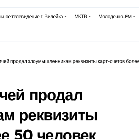
е – 05 08 2026
ьное телевидение г. Вилейка
МКТВ
Молодечно-FM
лен в Беларуси из-за жары
вендинговые аппараты. Минобразования об изменениях в ш
чей продал злоумышленникам реквизиты карт-счетов более
чей продал
м реквизиты
ее 50 человек