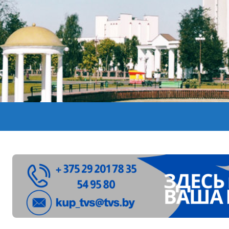
лен в Беларуси из-за жары
вендинговые аппараты. Минобразования об изменениях в ш
ларуси ожидаются дожди и грозы
ое
”. Мастерица из Молодечно о 50-килограммовом каравае для
ждут детей с 1 сентября, рассказали в правительстве
Синоптики рассказали о погоде на сегодня