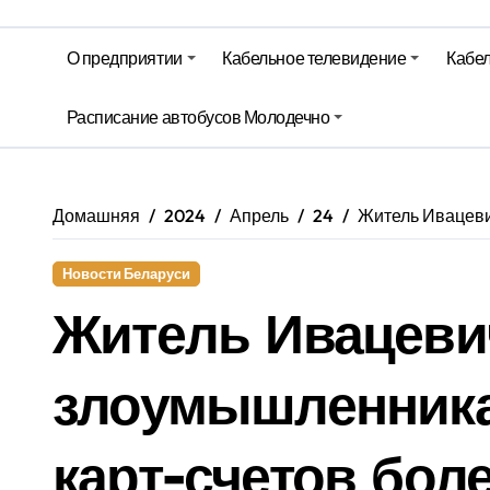
Молодечно. Новости время местно
О предприятии
Кабельное телевидение
Кабел
Красный уровень опасности объяв
Расписание автобусов Молодечно
Вкусовые предпочтения, буфеты, 
Домашняя
2024
Апрель
24
Житель Ивацеви
Новости Беларуси
Житель Ивацеви
злоумышленника
карт-счетов бол