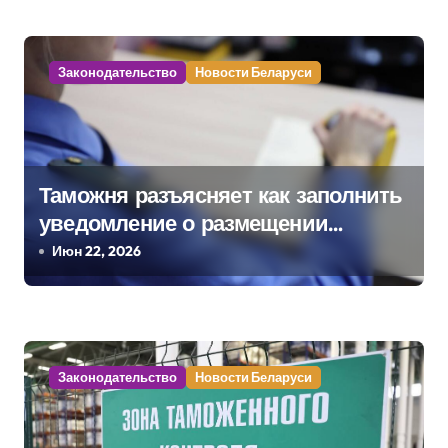
з
а
Законодательство
Новости Беларуси
п
и
с
Таможня разъясняет как заполнить
я
уведомление о размещении
м
товаров в зоне таможенного
Июн 22, 2026
контроля
Законодательство
Новости Беларуси