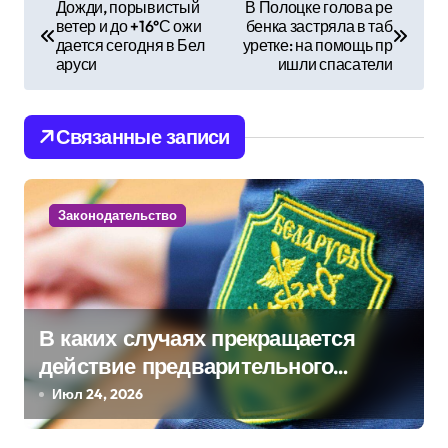
Н
Дожди, порывистый
В Полоцке голова ре
ветер и до +16°С ожи
бенка застряла в таб
а
дается сегодня в Бел
уретке: на помощь пр
аруси
ишли спасатели
в
и
Связанные записи
г
а
Законодательство
ц
и
я
В каких случаях прекращается
п
действие предварительного
решения о классификации товара?
Июл 24, 2026
о