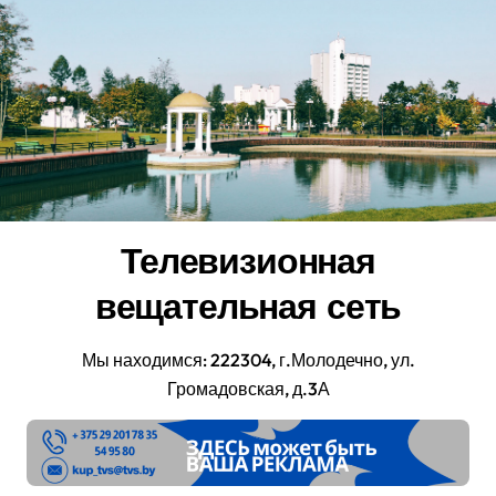
Перейти
к
содержанию
Телевизионная
вещательная сеть
Мы находимся: 222304, г.Молодечно, ул.
Громадовская, д.3А