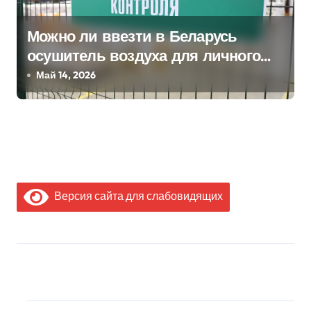
Можно ли ввезти в Беларусь
осушитель воздуха для личного
пользования?
Май 14, 2026
Версия сайта для слабовидящих
МЫ В СОЦИАЛЬНЫХ