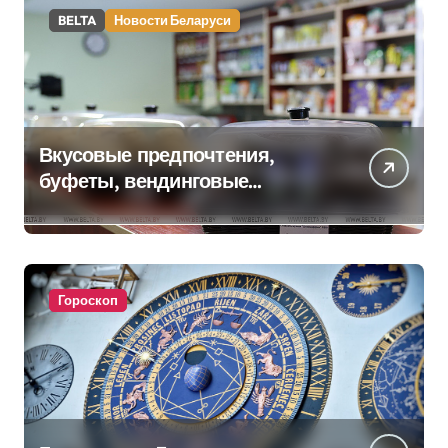
BELTA
Новости Беларуси
Вкусовые предпочтения,
буфеты, вендинговые
аппараты. Минобразования об
изменениях в школьном
питании
Гороскоп