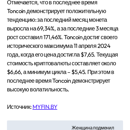
Отмечается, что в последнее время
Toncoin демонстрирует положительную
тенденцию: за последний месяц монета
выросла на 69,34%, а за последние 3 месяца
рост составил 171,46%. Toncoin достиг своего
исторического максимума 11 апреля 2024
года, когда его цена достигла $7,65. Текущая
стоимость криптовалюты составляет около
$6,66, а минимум цикла – $5,45. При этом в
последнее время Toncoin демонстрирует
высокую волатильность.
Источник:
MYFIN.BY
Н
Женщина подменил