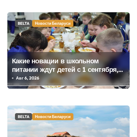
а
п
BELTA
Новости Беларуси
и
с
я
Какие новации в школьном
питании ждут детей с 1 сентября,
м
рассказали в правительстве
Авг 6, 2026
BELTA
Новости Беларуси