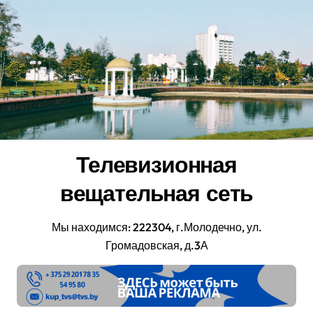
Перейти
к
содержанию
Телевизионная
вещательная сеть
Мы находимся: 222304, г.Молодечно, ул.
Громадовская, д.3А