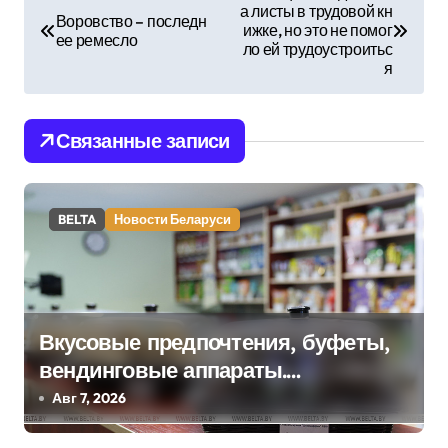
а листы в трудовой кн
а
Воровство – последн
ижке, но это не помог
ее ремесло
ло ей трудоустроитьс
в
я
и
Связанные записи
г
а
BELTA
Новости Беларуси
ц
и
я
Вкусовые предпочтения, буфеты,
п
вендинговые аппараты.
о
Минобразования об изменениях в
Авг 7, 2026
школьном питании
з