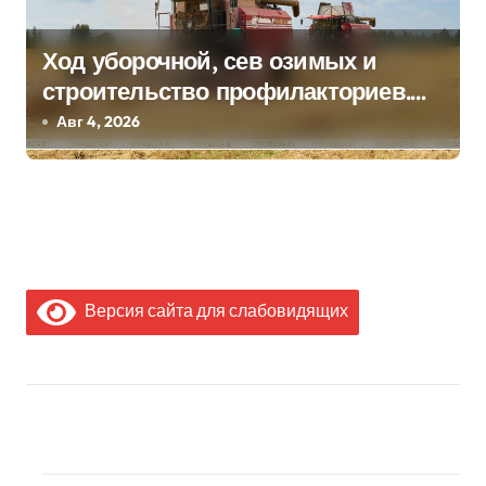
Ход уборочной, сев озимых и
строительство профилакториев.
Лукашенко заслушал доклад главы
Авг 4, 2026
Минсельхозпрода
Версия сайта для слабовидящих
МЫ В СОЦИАЛЬНЫХ