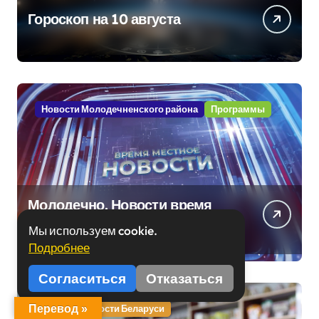
Гороскоп на 10 августа
Новости Молодечненского района
Программы
Молодечно. Новости время
местное – 07 08 20
Мы используем cookie.
Подробнее
Согласиться
Отказаться
BELTA
Новости Беларуси
Перевод »