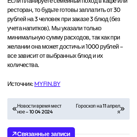
Если планируете семейный поход в кафе или
ресторан, то будьте готовы заплатить от 30
рублей на 3 человек при заказе 3 блюд (без
учета напитков). Мы указали только
минимальную сумму расходов, так как при
желании она может достичь и 1000 рублей –
все зависит от выбранных блюд и их
количества.
Источник:
MYFIN.BY
Н
Новости время мест
Гороскоп на 11 апрел
ное – 10 04 2024
я
а
в
Связанные записи