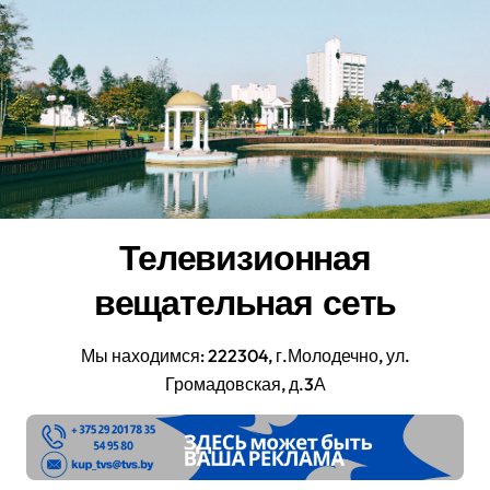
Перейти
к
содержанию
Телевизионная
вещательная сеть
Мы находимся: 222304, г.Молодечно, ул.
Громадовская, д.3А