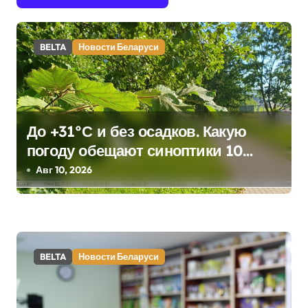
и
г
BELTA
Новости Беларуси
а
ц
и
До +31°С и без осадков. Какую
я
погоду обещают синоптики 10
августа
Авг 10, 2026
п
о
з
а
BELTA
Новости Беларуси
п