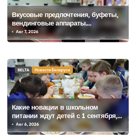
и
Вкусовые предпочтения, буфеты,
с
вендинговые аппараты.
я
Минобразования об изменениях в
Авг 7, 2026
школьном питании
м
BELTA
Новости Беларуси
Какие новации в школьном
питании ждут детей с 1 сентября,
рассказали в правительстве
Авг 6, 2026