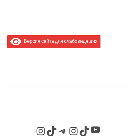
Версия сайта для слабовидящих
МЫ В СОЦИАЛЬНЫХ
СЕТЯХ
YouTube
Instagram
TikTok
Telegram
Instagram
TikTok