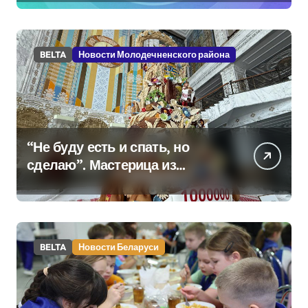
BELTA
Новости Молодечненского района
“Не буду есть и спать, но
сделаю”. Мастерица из
Молодечно о 50-
килограммовом каравае для
Дворца Независимости
BELTA
Новости Беларуси