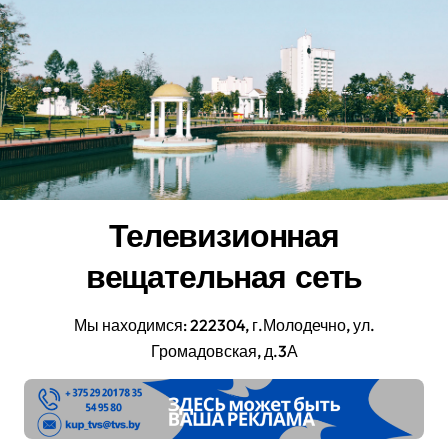
Перейти
к
содержанию
Телевизионная
вещательная сеть
Мы находимся: 222304, г.Молодечно, ул.
Громадовская, д.3А