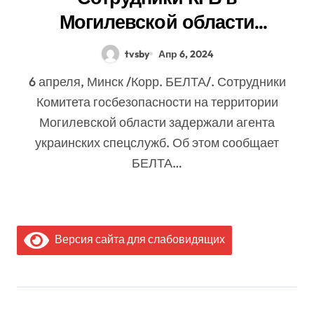
Могилевской области
задержали агента украинских
tvsby
Апр 6, 2024
спецслужб
6 апреля, Минск /Корр. БЕЛТА/. Сотрудники
Комитета госбезопасности на территории
Могилевской области задержали агента
украинских спецслужб. Об этом сообщает
БЕЛТА…
Версия сайта для слабовидящих