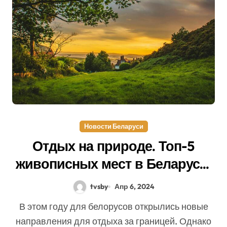
Новости Беларуси
Отдых на природе. Топ-5
живописных мест в Беларуси,
где стоит побывать этой
tvsby
Апр 6, 2024
весной
В этом году для белорусов открылись новые
направления для отдыха за границей. Однако