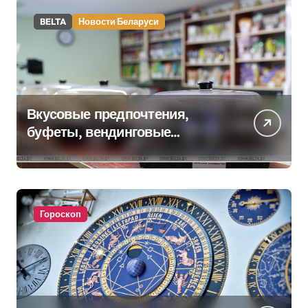
BELTA
Новости Беларуси
Вкусовые предпочтения,
буфеты, вендинговые
аппараты. Минобразования об
изменениях в школьном
питании
Гороскоп