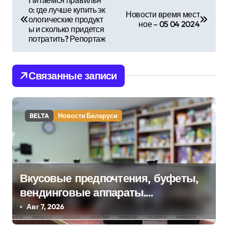
о: где лучше купить эк
а
Новости время мест
ологические продукт
ное – 05 04 2024
ы и сколько придется
в
потратить? Репортаж
и
Связанные записи
г
а
BELTA
Новости Беларуси
ц
и
я
Вкусовые предпочтения, буфеты,
п
вендинговые аппараты.
о
Минобразования об изменениях в
Авг 7, 2026
школьном питании
з