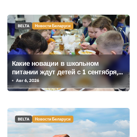
а
п
BELTA
Новости Беларуси
и
с
я
Какие новации в школьном
питании ждут детей с 1 сентября,
м
рассказали в правительстве
Авг 6, 2026
BELTA
Новости Беларуси