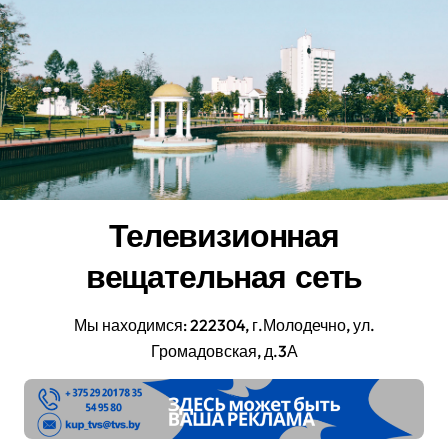
Перейти
к
содержанию
Телевизионная
вещательная сеть
Мы находимся: 222304, г.Молодечно, ул.
Громадовская, д.3А