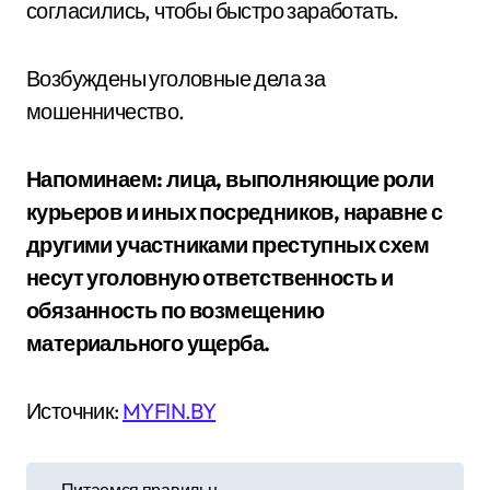
согласились, чтобы быстро заработать.
Возбуждены уголовные дела за
мошенничество.
Напоминаем: лица, выполняющие роли
курьеров и иных посредников, наравне с
другими участниками преступных схем
несут уголовную ответственность и
обязанность по возмещению
материального ущерба.
Источник:
MYFIN.BY
Н
Питаемся правильн