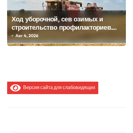
Ход уборочной, сев озимых и
строительство профилакториев.
Лукашенко заслушал доклад главы
Авг 4, 2026
Минсельхозпрода
Версия сайта для слабовидящих
МЫ В СОЦИАЛЬНЫХ