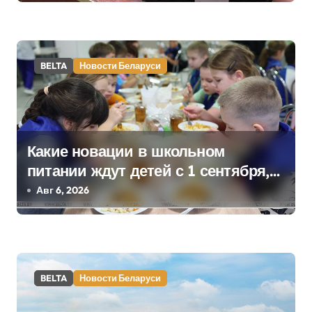
а
п
BELTA
Новости Беларуси
и
с
я
Какие новации в школьном
м
питании ждут детей с 1 сентября,
рассказали в правительстве
Авг 6, 2026
BELTA
Новости Беларуси