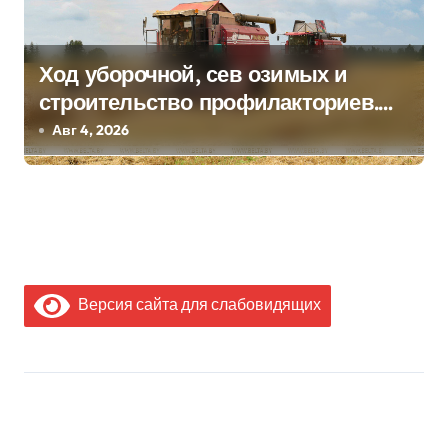
Ход уборочной, сев озимых и
строительство профилакториев.
Лукашенко заслушал доклад главы
Авг 4, 2026
Минсельхозпрода
Версия сайта для слабовидящих
МЫ В СОЦИАЛЬНЫХ