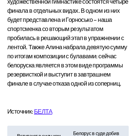
художественной гимнастике состоятся четыре
финала в отдельных видах. В одном из них
будет представлена и Горносько – наша
спортсменка со вторым результатом
пробилась в решающий этап в упражнении с
лентой. Также Алина набрала девятую сумму
по итогам композиции с булавами: сейчас
белоруска является в этом виде программы
резервисткой и выступит в завтрашнем
финале в случае отказа одной из соперниц.
Источник:
БЕЛТА
Н
Белорус в суде добив