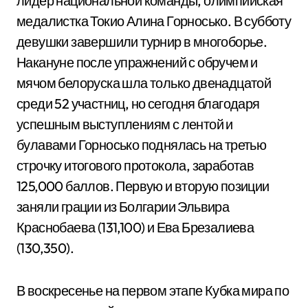
лидер национальной команды, олимпийская
медалистка Токио Алина Горносько. В субботу
девушки завершили турнир в многоборье.
Накануне после упражнений с обручем и
мячом белоруска шла только двенадцатой
среди 52 участниц, но сегодня благодаря
успешным выступлениям с лентой и
булавами Горносько поднялась на третью
строчку итогового протокола, заработав
125,000 баллов. Первую и вторую позиции
заняли грации из Болгарии Эльвира
Краснобаева (131,100) и Ева Брезалиева
(130,350).
В воскресенье на первом этапе Кубка мира по