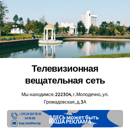
Перейти
к
содержанию
Телевизионная
вещательная сеть
Мы находимся: 222304, г.Молодечно, ул.
Громадовская, д.3А