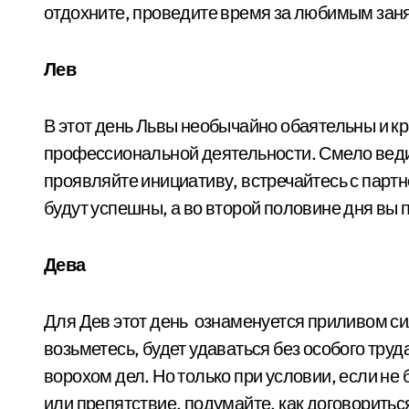
отдохните, проведите время за любимым зан
Лев
В этот день Львы необычайно обаятельны и кр
профессиональной деятельности. Смело веди
проявляйте инициативу, встречайтесь с парт
будут успешны, а во второй половине дня вы 
Дева
Для Дев этот день ознаменуется приливом сил 
возьметесь, будет удаваться без особого труда
ворохом дел. Но только при условии, если не
или препятствие, подумайте, как договорить