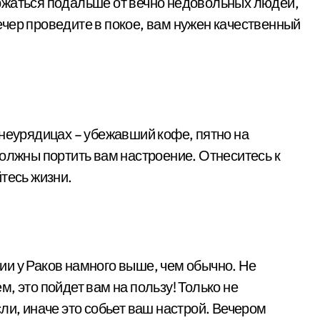
ржаться подальше от вечно недовольных людей,
 Вечер проведите в покое, вам нужен качественный
 неурядицах – убежавший кофе, пятно на
должны портить вам настроение. Отнеситесь к
тесь жизни.
и у Раков намного выше, чем обычно. Не
, это пойдет вам на пользу! Только не
ли, иначе это собьет ваш настрой. Вечером