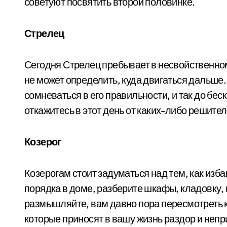
советуют посвятить второй половинке.
Стрелец
Сегодня Стрелец пребывает в несвойственном
не может определить, куда двигаться дальше.
сомневаться в его правильности, и так до бес
откажитесь в этот день от каких-либо решите
Козерог
Козерогам стоит задуматься над тем, как изба
порядка в доме, разберите шкафы, кладовку,
размышляйте, вам давно пора пересмотреть к
которые приносят в вашу жизнь раздор и непри