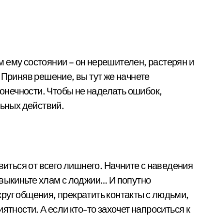
 ему состоянии – он нерешителен, растерян и
 Приняв решение, вы тут же начнете
конечности. Чтобы не наделать ошибок,
льных действий.
виться от всего лишнего. Начните с наведения
 выкиньте хлам с лоджии… И попутно
руг общения, прекратить контакты с людьми,
ятности. А если кто-то захочет напроситься к