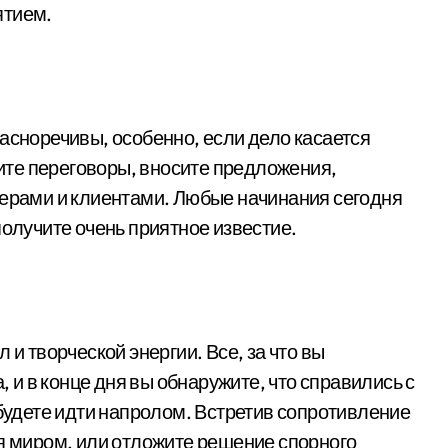
ятием.
асноречивы, особенно, если дело касается
те переговоры, вносите предложения,
нерами и клиентами. Любые начинания сегодня
получите очень приятное известие.
и творческой энергии. Все, за что вы
, и в конце дня вы обнаружите, что справились с
 будете идти напролом. Встретив сопротивление
ся миром, или отложите решение спорного