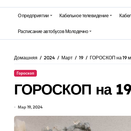
Гороскоп на 6 августа
О предприятии
Кабельное телевидение
Кабел
Молодечно. Новости время местно
Красный уровень опасности объяв
Расписание автобусов Молодечно
Вкусовые предпочтения, буфеты, 
Домашняя
2024
Март
19
ГОРОСКОП на 19 м
Гороскоп
ГОРОСКОП на 19
Мар 19, 2024