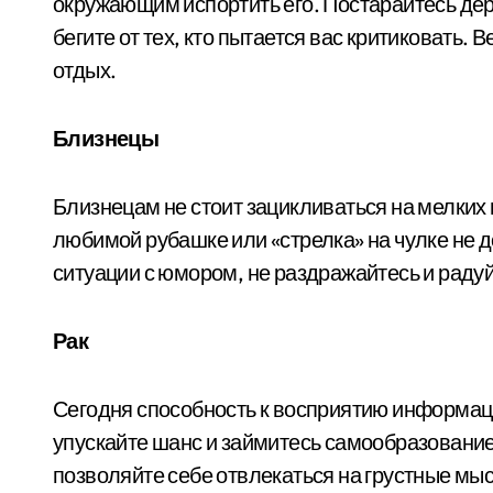
окружающим испортить его. Постарайтесь де
бегите от тех, кто пытается вас критиковать.
отдых.
Близнецы
Близнецам не стоит зацикливаться на мелких
любимой рубашке или «стрелка» на чулке не 
ситуации с юмором, не раздражайтесь и радуй
Рак
Сегодня способность к восприятию информаци
упускайте шанс и займитесь самообразованием
позволяйте себе отвлекаться на грустные мыс