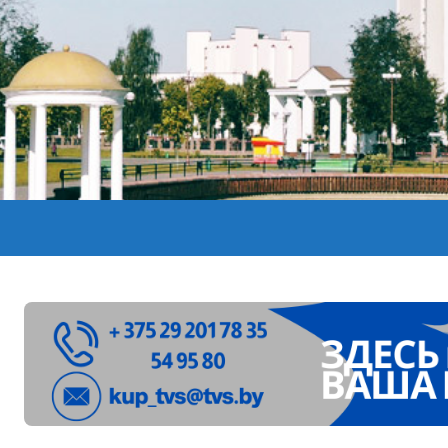
лен в Беларуси из-за жары
вендинговые аппараты. Минобразования об изменениях в ш
ларуси ожидаются дожди и грозы
ое
”. Мастерица из Молодечно о 50-килограммовом каравае для
ждут детей с 1 сентября, рассказали в правительстве
Синоптики рассказали о погоде на сегодня