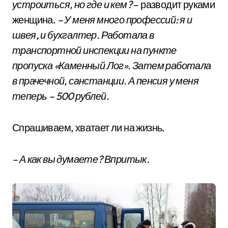
устроиться, но где и кем?
– разводит руками
женщина.
– У меня много профессий: я и
швея, и бухгалтер. Работала в
транспортной инспекции на пункте
пропуска «Каменный Лог». Затем работала
в прачечной, санстанции. А пенсия у меня
теперь – 500 рублей.
Спрашиваем, хватает ли на жизнь.
– А как вы думаете? Впритык.