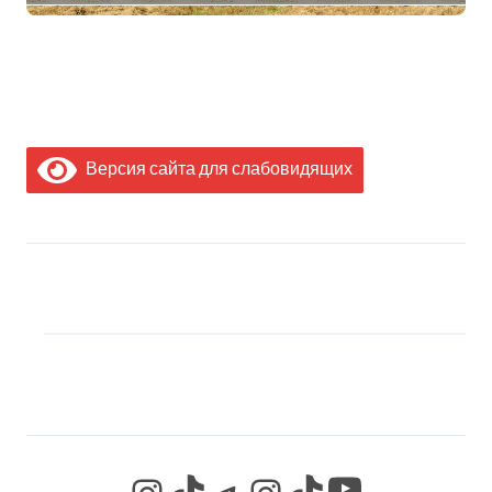
Минсельхозпрода
Версия сайта для слабовидящих
МЫ В СОЦИАЛЬНЫХ
СЕТЯХ
YouTube
Instagram
TikTok
Telegram
Instagram
TikTok