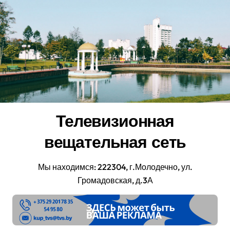
Перейти
к
содержанию
Телевизионная
вещательная сеть
Мы находимся: 222304, г.Молодечно, ул.
Громадовская, д.3А