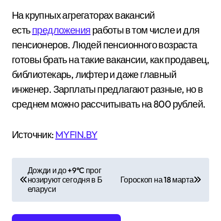
На крупных агрегаторах вакансий
есть
предложения
работы в том числе и для
пенсионеров. Людей пенсионного возраста
готовы брать на такие вакансии, как продавец,
библиотекарь, лифтер и даже главный
инженер. Зарплаты предлагают разные, но в
среднем можно рассчитывать на 800 рублей.
Источник:
MYFIN.BY
Н
Дожди и до +9°C прог
нозируют сегодня в Б
Гороскоп на 18 марта
а
еларуси
в