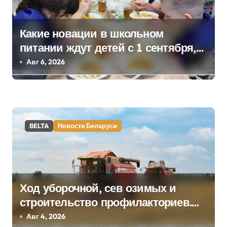
и
с
Какие новации в школьном
я
питании ждут детей с 1 сентября,
рассказали в правительстве
Авг 6, 2026
м
BELTA
Новости Беларуси
Ход уборочной, сев озимых и
строительство профилакториев.
Лукашенко заслушал доклад главы
Авг 4, 2026