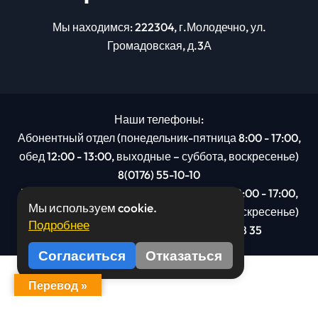
Мы находимся: 222304, г.Молодечно, ул.
Громадовская, д.3А
Наши телефоны:
Абонентный отдел (понедельник-пятница 8:00 - 17:00,
обед 12:00 - 13:00, выходные – суббота, воскресенье)
8(0176) 55-10-10
Рекламный отдел (понедельник-пятница 8:00 - 17:00,
Мы используем cookie.
обед 12:00 - 13:00, выходные – суббота, воскресенье)
Подробнее
8(0176): 54 95 80, МТС +375 29 201 78 35
Согласиться
Отказаться
Перевод »