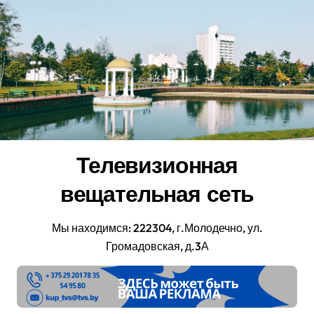
Перейти
к
содержанию
Телевизионная
вещательная сеть
Мы находимся: 222304, г.Молодечно, ул.
Громадовская, д.3А