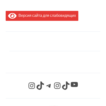
Версия сайта для слабовидящих
МЫ В СОЦИАЛЬНЫХ
СЕТЯХ
YouTube
Instagram
TikTok
Telegram
Instagram
TikTok