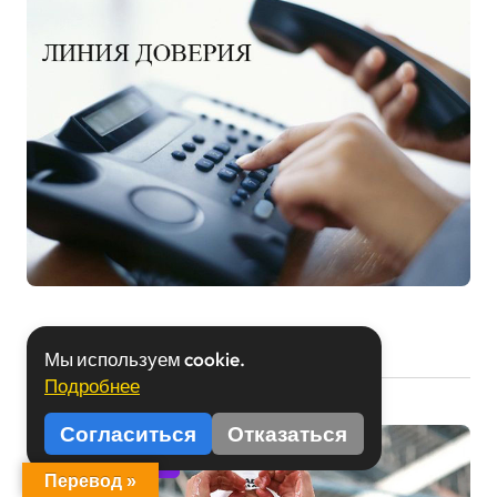
Мы используем cookie.
Вы пропустили
Подробнее
Согласиться
Отказаться
BELTA
Спорт
Перевод »