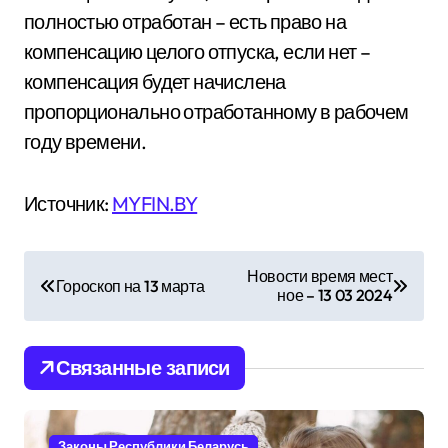
полностью отработан – есть право на
компенсацию целого отпуска, если нет –
компенсация будет начислена
пропорционально отработанному в рабочем
году времени.
Источник:
MYFIN.BY
Н
Новости время мест
Гороскоп на 13 марта
ное – 13 03 2024
а
в
Связанные записи
и
г
Законы Республики Беларусь