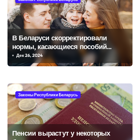
а
ц
и
В Беларуси скорректировали
я
нормы, касающиеся пособий
семьям с детьми. Что меняется?
Дек 26, 2024
п
о
з
а
Законы Республики Беларусь
п
и
Пенсии вырастут у некоторых
с