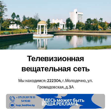
Перейти
к
содержанию
Телевизионная
вещательная сеть
Мы находимся: 222304, г.Молодечно, ул.
Громадовская, д.3А