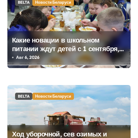
BELTA
Новости Беларуси
п
и
с
Какие новации в школьном
я
питании ждут детей с 1 сентября,
рассказали в правительстве
Авг 6, 2026
м
BELTA
Новости Беларуси
Ход уборочной, сев озимых и