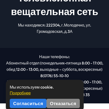
вещательная сеть
Мы находимся: 222304, г.Молодечно, ул.
Громадовская, д.3А
Наши телефоны:
Абонентный отдел (понедельник-пятница 8:00 - 17:00,
обед 12:00 - 13:00, выходные – суббота, воскресенье)
8(0176) 55-10-10
Рекламный отдел (понедельник-пятница 8:00 - 17:00,
Мы используем cookie.
обед 12:00 - 13:00, выходные – суббота, воскресенье)
Подробнее
8(0176): 54 95 80, МТС +375 29 201 78 35
Согласиться
Отказаться