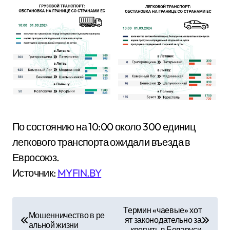
По состоянию на 10:00 около 300 единиц
легкового транспорта ожидали въезда в
Евросоюз.
Источник:
MYFIN.BY
Н
Термин «чаевые» хот
Мошенничество в ре
ят законодательно за
а
альной жизни
крепить в Беларуси