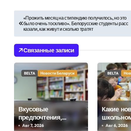
Н
«Прожить месяц на стипендию получилось, но это
было очень тоскливо». Белорусские студенты расс
а
казали, как живут и сколько тратят
в
и
Связанные записи
г
а
BELTA
Новости Беларуси
BELTA
Нов
ц
и
Вкусовые
Какие но
я
предпочтения,
школьном
п
буфеты,
ждут дете
Авг 7, 2026
Авг 6, 2026