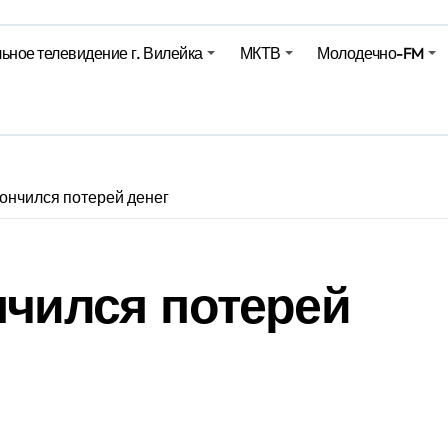
е – 05 08 2026
ьное телевидение г. Вилейка
МКТВ
Молодечно-FM
лен в Беларуси из-за жары
вендинговые аппараты. Минобразования об изменениях в ш
кончился потерей денег
нчился потерей