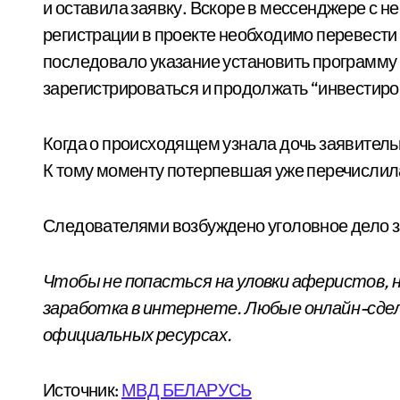
и оставила заявку. Вскоре в мессенджере с н
регистрации в проекте необходимо перевести
последовало указание установить программу 
зарегистрироваться и продолжать “инвестиро
Когда о происходящем узнала дочь заявитель
К тому моменту потерпевшая уже перечислила
Следователями возбуждено уголовное дело з
Чтобы не попасться на уловки аферистов, 
заработка в интернете. Любые онлайн-сдел
официальных ресурсах.
Источник:
МВД БЕЛАРУСЬ