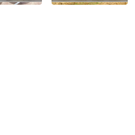
 рассказали
профилакториев.
ельстве
Лукашенко заслушал
доклад главы
Минсельхозпрода