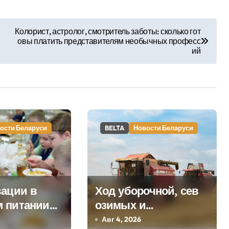
Колорист, астролог, смотритель заботы: сколько гот
овы платить представителям необычных професс
ий
ости Беларуси
BELTA
Новости Беларуси
вации в
Ход уборочной, сев
 питании
озимых и
й с 1
строительство
Авг 4, 2026