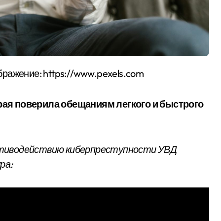
бражение: https://www.pexels.com
рая поверила обещаниям легкого и быстрого
отиводействию киберпреступности УВД
ра: