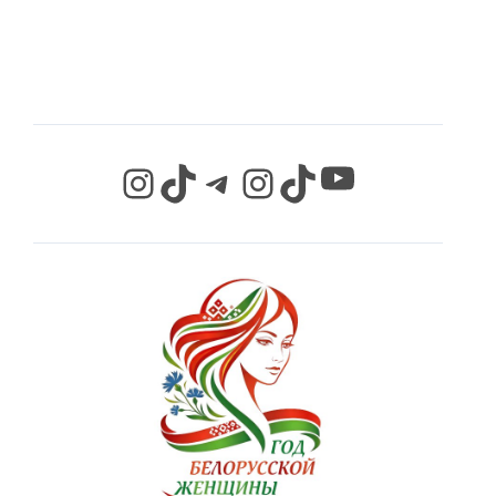
СЕТЯХ
YouTube
Instagram
TikTok
Telegram
Instagram
TikTok