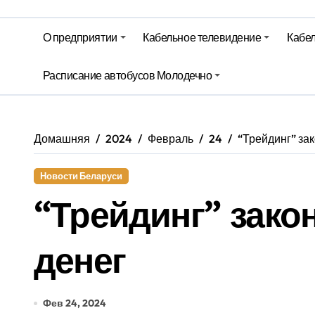
Молодечно. Новости время местно
О предприятии
Кабельное телевидение
Кабел
Красный уровень опасности объяв
Вкусовые предпочтения, буфеты, 
Расписание автобусов Молодечно
Домашняя
2024
Февраль
24
“Трейдинг” за
Новости Беларуси
“Трейдинг” зако
денег
Фев 24, 2024