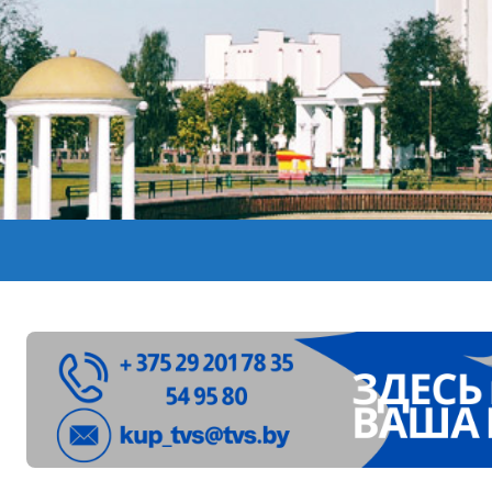
лен в Беларуси из-за жары
вендинговые аппараты. Минобразования об изменениях в ш
ларуси ожидаются дожди и грозы
ое
”. Мастерица из Молодечно о 50-килограммовом каравае для
ждут детей с 1 сентября, рассказали в правительстве
Синоптики рассказали о погоде на сегодня