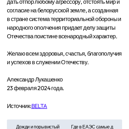
дать отпор любому агрессору, отстоять мир и
согласие на белорусской земле, а созданная
в стране система территориальной обороны и
народного ополчения придает делу защиты
Отечества поистине всенародный характер.
Желаю всем здоровья, счастья, благополучия
и успехов в служении Отечеству.
Александр Лукашенко
23 февраля 2024 года.
Источник:
BELTA
Н
Дожди и порывистый
Где в ЕАЭС самые д