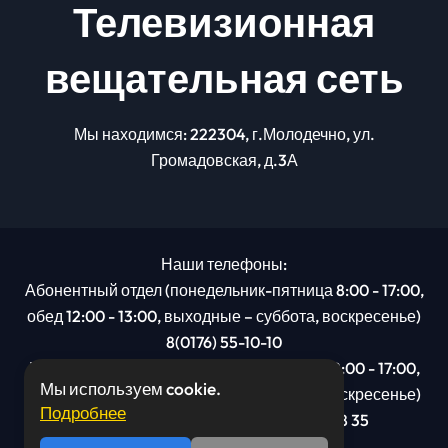
Телевизионная
вещательная сеть
Мы находимся: 222304, г.Молодечно, ул.
Громадовская, д.3А
Наши телефоны:
Абонентный отдел (понедельник-пятница 8:00 - 17:00,
обед 12:00 - 13:00, выходные – суббота, воскресенье)
8(0176) 55-10-10
Рекламный отдел (понедельник-пятница 8:00 - 17:00,
Мы используем cookie.
обед 12:00 - 13:00, выходные – суббота, воскресенье)
Подробнее
8(0176): 54 95 80, МТС +375 29 201 78 35