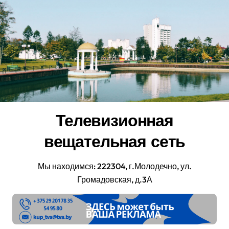
Перейти
к
содержанию
Телевизионная
вещательная сеть
Мы находимся: 222304, г.Молодечно, ул.
Громадовская, д.3А