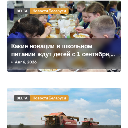
а
BELTA
Новости Беларуси
п
и
с
Какие новации в школьном
я
питании ждут детей с 1 сентября,
рассказали в правительстве
Авг 6, 2026
м
BELTA
Новости Беларуси