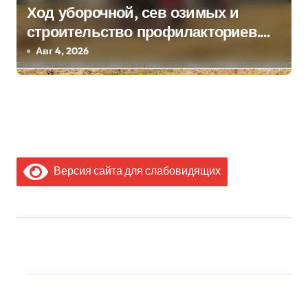
Ход уборочной, сев озимых и
строительство профилакториев.
Лукашенко заслушал доклад главы
Авг 4, 2026
Минсельхозпрода
Версия сайта для слабовидящих
МЫ В СОЦИАЛЬНЫХ
СЕТЯХ