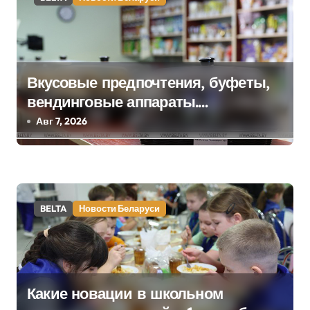
а
ц
и
Вкусовые предпочтения, буфеты,
я
вендинговые аппараты.
п
Минобразования об изменениях в
Авг 7, 2026
школьном питании
о
з
а
BELTA
Новости Беларуси
п
и
с
Какие новации в школьном