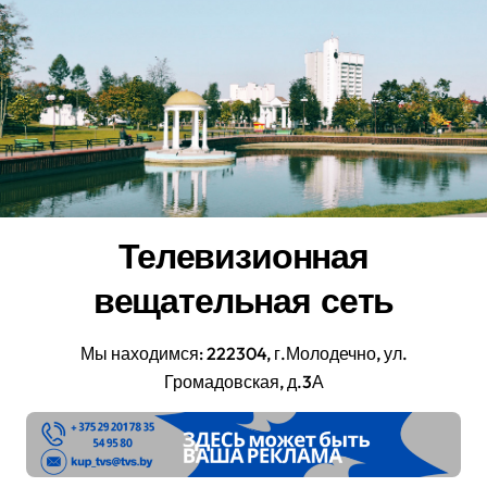
Перейти
к
содержанию
Телевизионная
вещательная сеть
Мы находимся: 222304, г.Молодечно, ул.
Громадовская, д.3А