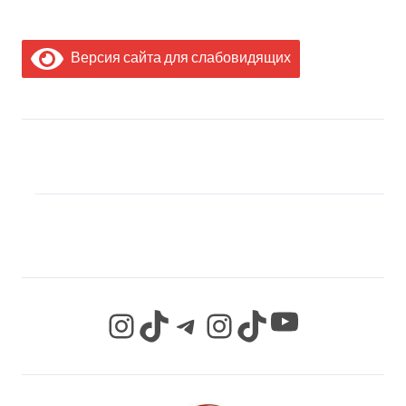
Версия сайта для слабовидящих
МЫ В СОЦИАЛЬНЫХ
СЕТЯХ
YouTube
Instagram
TikTok
Telegram
Instagram
TikTok