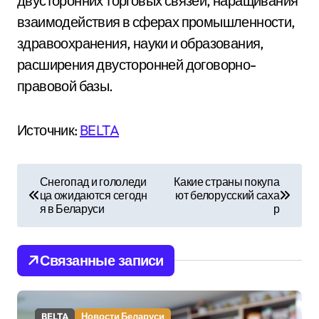
двусторонних торговых связей, наращивания
взаимодействия в сферах промышленности,
здравоохранения, науки и образования,
расширения двусторонней договорно-
правовой базы.
Источник:
BELTA
Н
Снегопад и гололеди
Какие страны покупа
ца ожидаются сегодн
ют белорусский саха
а
я в Беларуси
р
в
и
Связанные записи
г
BELTA
Новости Беларуси