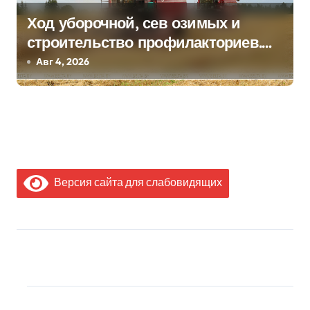
Ход уборочной, сев озимых и
строительство профилакториев.
Лукашенко заслушал доклад главы
Авг 4, 2026
Минсельхозпрода
Версия сайта для слабовидящих
МЫ В СОЦИАЛЬНЫХ
СЕТЯХ