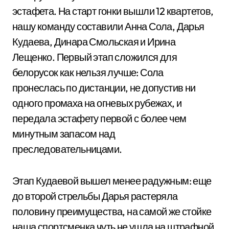
эстафета. На старт гонки вышли 12 квартетов,
нашу команду составили Анна Сола, Дарья
Кудаева, Динара Смольская и Ирина
Лещенко. Первый этап сложился для
белорусок как нельзя лучше: Сола
пронеслась по дистанции, не допустив ни
одного промаха на огневых рубежах, и
передала эстафету первой с более чем
минутным запасом над
преследовательницами.
Этап Кудаевой вышел менее радужным: еще
до второй стрельбы Дарья растеряла
половину преимущества, на самой же стойке
наша спортсменка чуть не ушла на штрафной