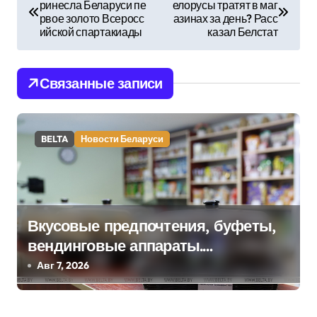
ринесла Беларуси пе
елорусы тратят в маг
а
рвое золото Всеросс
азинах за день? Расс
ийской спартакиады
казал Белстат
в
и
Связанные записи
г
а
BELTA
Новости Беларуси
ц
и
я
Вкусовые предпочтения, буфеты,
п
вендинговые аппараты.
Минобразования об изменениях в
Авг 7, 2026
о
школьном питании
з