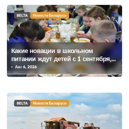
а
BELTA
Новости Беларуси
п
и
с
Какие новации в школьном
я
питании ждут детей с 1 сентября,
м
рассказали в правительстве
Авг 6, 2026
BELTA
Новости Беларуси