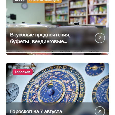
BELTA
Новости Беларуси
Вкусовые предпочтения,
буфеты, вендинговые
аппараты. Минобразования об
изменениях в школьном
питании
Гороскоп
Гороскоп на 7 августа