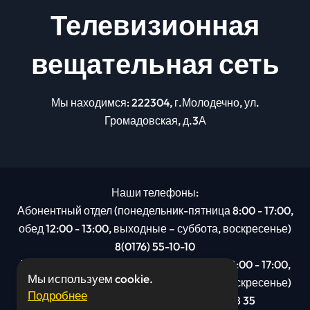
Телевизионная
вещательная сеть
Мы находимся: 222304, г.Молодечно, ул.
Громадовская, д.3А
Наши телефоны:
Абонентный отдел (понедельник-пятница 8:00 - 17:00,
обед 12:00 - 13:00, выходные – суббота, воскресенье)
8(0176) 55-10-10
Рекламный отдел (понедельник-пятница 8:00 - 17:00,
Мы используем cookie.
обед 12:00 - 13:00, выходные – суббота, воскресенье)
Подробнее
8(0176): 54 95 80, МТС +375 29 201 78 35