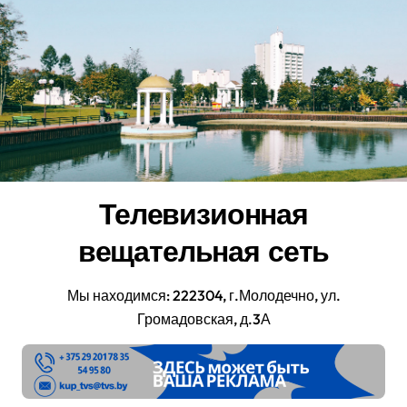
Перейти
к
содержанию
Телевизионная
вещательная сеть
Мы находимся: 222304, г.Молодечно, ул.
Громадовская, д.3А