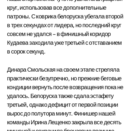
круг, использовав все дополнительные
патроны. С коврика белоруска убегала второй
в трех секундах от лидера, но последний круг
совсем не удался – в финишный коридор
Кудаева заходила уже третьей с отставанием
в сорок секунд.
Динара Смольская на своем этапе стреляла
практически безупречно, но прежние беговые
кондиции вернуть после возвращения пока не
удалось. Белоруска также сдала эстафету
третьей, однако дефицит от первой позиции
вырос до полутора минут. Финишер нашей
команды Ирина Лещенко закрыла все десять
мишеней и сохранила бронзовую позицию.