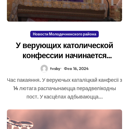
Новости Молодечненского района
У верующих католической
конфессии начинается
предпасхальный пост
tvsby
Фев 16, 2024
Час пакаяння. У веруючых каталіцкай канфесіі з
14 лютага распачынаецца перадвелікодны
пост. У касцёлах адбываюцца...