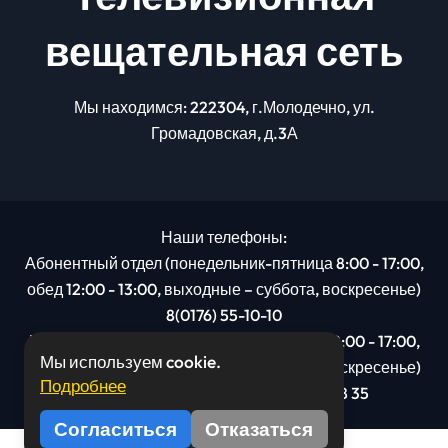
вещательная сеть
Мы находимся: 222304, г.Молодечно, ул.
Громадовская, д.3А
Наши телефоны:
Абонентный отдел (понедельник-пятница 8:00 - 17:00,
обед 12:00 - 13:00, выходные – суббота, воскресенье)
8(0176) 55-10-10
Рекламный отдел (понедельник-пятница 8:00 - 17:00,
Мы используем cookie.
обед 12:00 - 13:00, выходные – суббота, воскресенье)
Подробнее
8(0176): 54 95 80, МТС +375 29 201 78 35
Согласиться
Отказаться