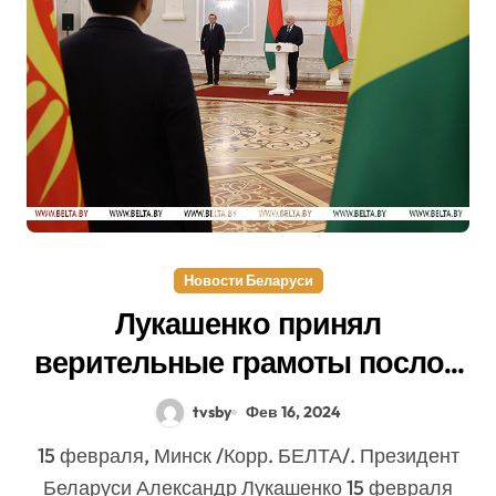
Новости Беларуси
Лукашенко принял
верительные грамоты послов
восьми зарубежных стран
tvsby
Фев 16, 2024
15 февраля, Минск /Корр. БЕЛТА/. Президент
Беларуси Александр Лукашенко 15 февраля