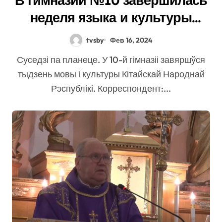
В гимназии №10 завершилась
неделя языка и культуры
Китайской Народной
tvsby
Фев 16, 2024
Республики
Суседзі па планеце. У 10-й гімназіі завяршўся
тыдзень мовы і культуры Кітайскай Народнай
Рэспублікі. Корреспондент:...