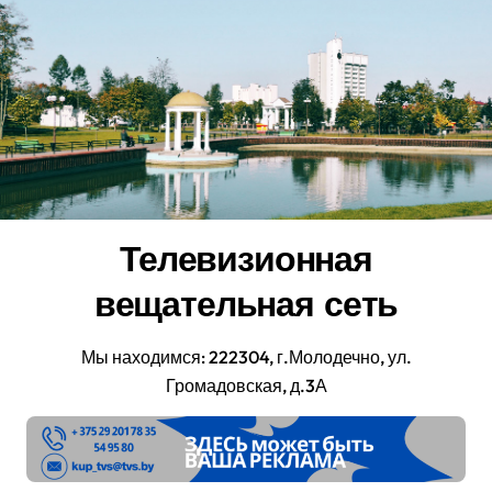
Перейти
к
содержанию
Телевизионная
вещательная сеть
Мы находимся: 222304, г.Молодечно, ул.
Громадовская, д.3А