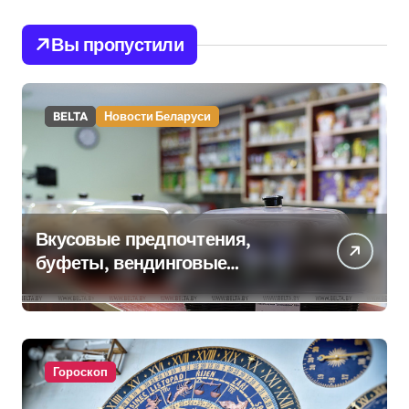
Вы пропустили
BELTA
Новости Беларуси
Вкусовые предпочтения,
буфеты, вендинговые
аппараты. Минобразования об
изменениях в школьном
питании
Гороскоп