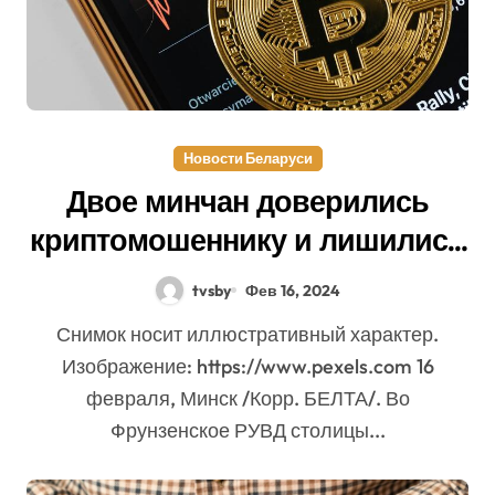
Новости Беларуси
Двое минчан доверились
криптомошеннику и лишились
более чем Br12 тыс.
tvsby
Фев 16, 2024
Снимок носит иллюстративный характер.
Изображение: https://www.pexels.com 16
февраля, Минск /Корр. БЕЛТА/. Во
Фрунзенское РУВД столицы...