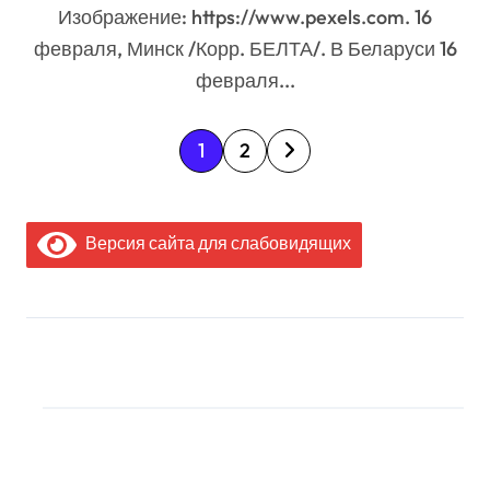
Изображение: https://www.pexels.com. 16
февраля, Минск /Корр. БЕЛТА/. В Беларуси 16
февраля...
П
1
2
а
г
Версия сайта для слабовидящих
и
н
а
МЫ В СОЦИАЛЬНЫХ
ц
СЕТЯХ
и