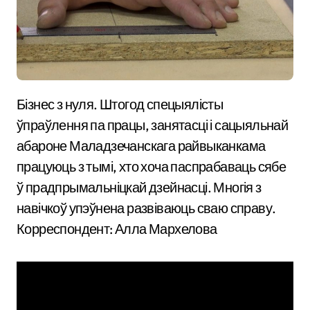
Бізнес з нуля. Штогод спецыялісты
ўпраўлення па працы, занятасці і сацыяльнай
абароне Маладзечанскага райвыканкама
працуюць з тымі, хто хоча паспрабаваць сябе
ў прадпрымальніцкай дзейнасці. Многія з
навічкоў упэўнена развіваюць сваю справу.
Корреспондент: Алла Мархелова