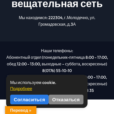
вещательная сеть
Мы находимся: 222304, г.Молодечно, ул.
Громадовская, д.3А
Наши телефоны:
Абонентный отдел (понедельник-пятница 8:00 - 17:00,
обед 12:00 - 13:00, выходные – суббота, воскресенье)
8(0176) 55-10-10
Рекламный отдел (понедельник-пятница 8:00 - 17:00,
Мы используем cookie.
обед 12:00 - 13:00, выходные – суббота, воскресенье)
Подробнее
8(0176): 54 95 80, МТС +375 29 201 78 35
Согласиться
Отказаться
Перевод »