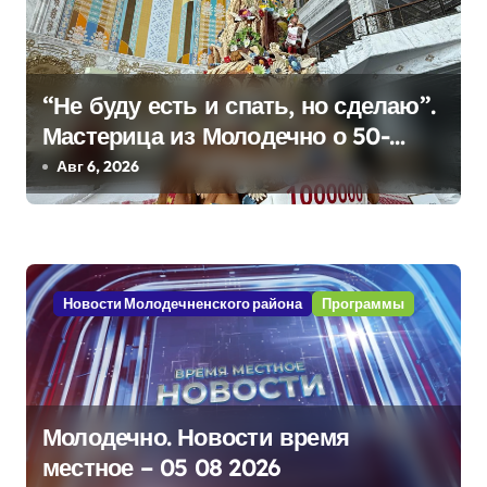
п
и
с
“Не буду есть и спать, но сделаю”.
я
Мастерица из Молодечно о 50-
килограммовом каравае для
Авг 6, 2026
м
Дворца Независимости
Новости Молодечненского района
Программы
Молодечно. Новости время
местное – 05 08 2026