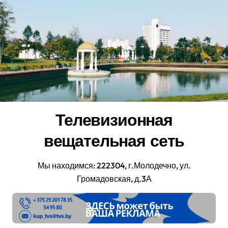
Перейти
к
содержанию
Телевизионная
вещательная сеть
Мы находимся: 222304, г.Молодечно, ул.
Громадовская, д.3А