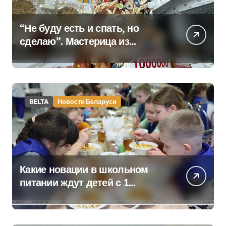
“Не буду есть и спать, но
сделаю”. Мастерица из
Молодечно о 50-
килограммовом каравае для
Дворца Независимости
BELTA
Новости Беларуси
Какие новации в школьном
питании ждут детей с 1
сентября, рассказали в
правительстве