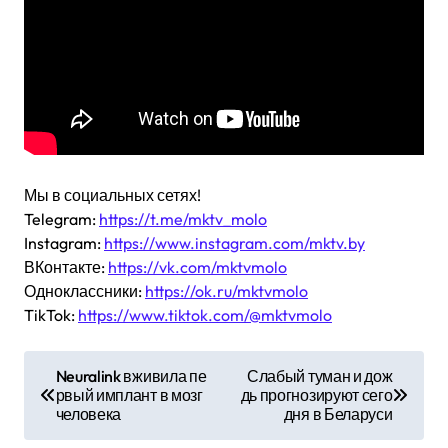
Мы в социальных сетях!
Telegram:
https://t.me/mktv_molo
Instagram:
https://www.instagram.com/mktv.by
ВКонтакте:
https://vk.com/mktvmolo
Одноклассники:
https://ok.ru/mktvmolo
TikTok:
https://www.tiktok.com/@mktvmolo
Н
Neuralink вживила пе
Слабый туман и дож
рвый имплант в мозг
дь прогнозируют сего
а
человека
дня в Беларуси