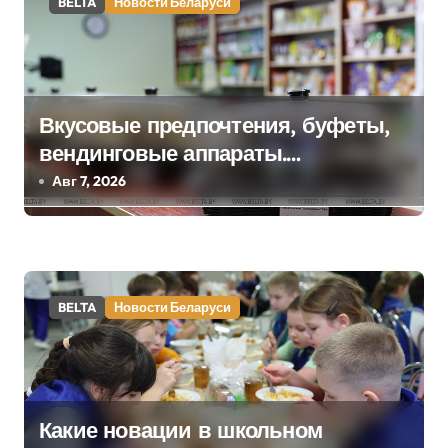
а
BELTA
Новости Беларуси
ц
и
Вкусовые предпочтения, буфеты,
я
вендинговые аппараты.
п
Минобразования об изменениях в
Авг 7, 2026
школьном питании
о
з
а
BELTA
Новости Беларуси
п
и
с
Какие новации в школьном