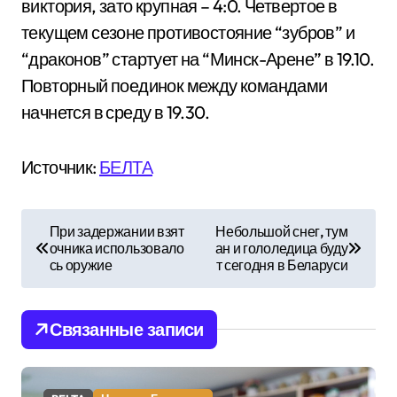
виктория, зато крупная – 4:0. Четвертое в
текущем сезоне противостояние “зубров” и
“драконов” стартует на “Минск-Арене” в 19.10.
Повторный поединок между командами
начнется в среду в 19.30.
Источник:
БЕЛТА
Н
При задержании взят
Небольшой снег, тум
очника использовало
ан и гололедица буду
а
сь оружие
т сегодня в Беларуси
в
и
Связанные записи
г