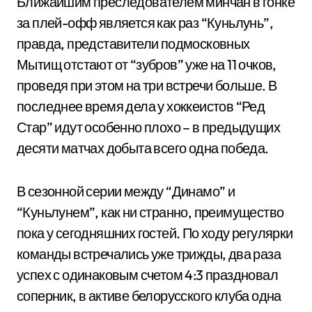
Ближайшим преследователем минчан в гонке
за плей-офф является как раз “Куньлунь”,
правда, представители подмосковных
Мытищ отстают от “зубров” уже на 11 очков,
проведя при этом на три встречи больше. В
последнее время дела у хоккеистов “Ред
Стар” идут особенно плохо – в предыдущих
десяти матчах добыта всего одна победа.
В сезонной серии между “Динамо” и
“Куньлунем”, как ни странно, преимущество
пока у сегодняшних гостей. По ходу регулярки
команды встречались уже трижды, два раза
успех с одинаковым счетом 4:3 праздновал
соперник, в активе белорусского клуба одна