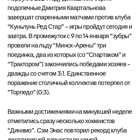
подопечные Дмитрия Квартальнова
завершат спаренными матчами против клуба
“Куньлунь Ред Стар” – игры пройдут сегодня и
завтра. В промежуток с 9 по 14 января “зубры”
провели на льду “Минск-Арены” три
поединка, два из которых (со “Спартаком” и
“Трактором”) закончились победами хозяев –
дважды со счетом 3:1. Единственное
поражение столичный коллектив потерпел от
“Торпедо” (0:3).
Важными достижениями на минувшей неделе
отметились сразу несколько хоккеистов
“Динамо”. Сэм Энас повторил рекорд клуба
десятилетней давности по самой