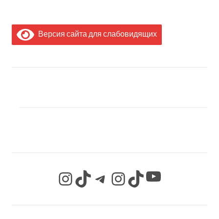
Версия сайта для слабовидящих
МЫ В СОЦИАЛЬНЫХ
СЕТЯХ
YouTube
Instagram
TikTok
Telegram
Instagram
TikTok