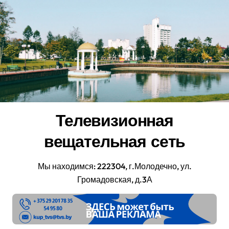
Перейти
к
содержанию
Телевизионная
вещательная сеть
Мы находимся: 222304, г.Молодечно, ул.
Громадовская, д.3А