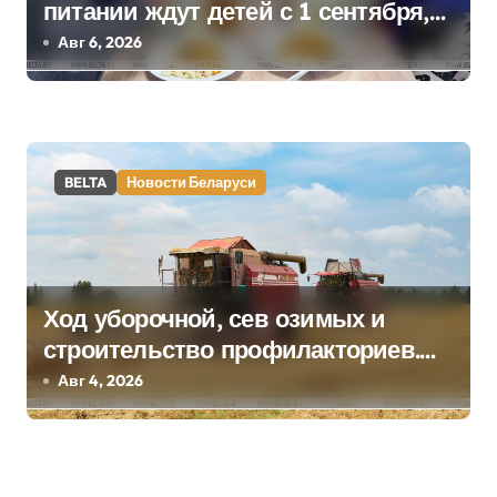
я
питании ждут детей с 1 сентября,
рассказали в правительстве
Авг 6, 2026
м
BELTA
Новости Беларуси
Ход уборочной, сев озимых и
строительство профилакториев.
Лукашенко заслушал доклад главы
Авг 4, 2026
Минсельхозпрода