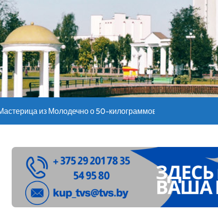
оительство профилакториев. Лукашенко заслушал доклад гл
ое
”. Мастерица из Молодечно о 50-килограммовом каравае для
ждут детей с 1 сентября, рассказали в правительстве
Синоптики рассказали о погоде на сегодня
е – 05 08 2026
лен в Беларуси из-за жары