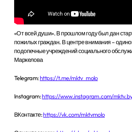
«От всей души». В прошлом году был дан старт республиканской благотворительной акции для
пожилых граждан. В центре внимания – один
подопечные учреждений социального обслужи
Маркелова
Telegram:
https://t.me/mktv_molo
Instagram:
https://www.instagram.com/mktv.b
ВКонтакте:
https://vk.com/mktvmolo