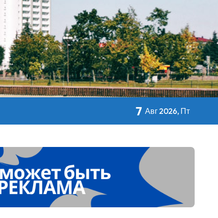
авы Минсельхозпрода
 Дворца Независимости
7
Авг 2026, Пт