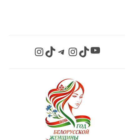
СЕТЯХ
YouTube
Instagram
TikTok
Telegram
Instagram
TikTok