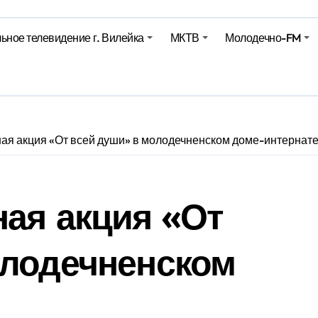
харики на миллионы долларов – смотрим сумму
ьное телевидение г. Вилейка
МКТВ
Молодечно-FM
оительство профилакториев. Лукашенко заслушал доклад гл
ое
ая акция «От всей души» в молодечненском доме-интернат
ая акция «От
олодечненском