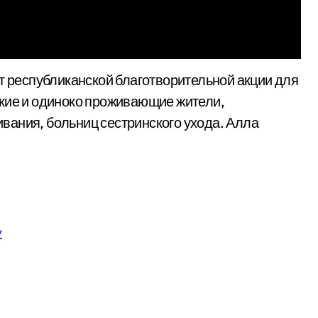
окие и одиноко проживающие жители,
вания, больниц сестринского ухода. Алла
y