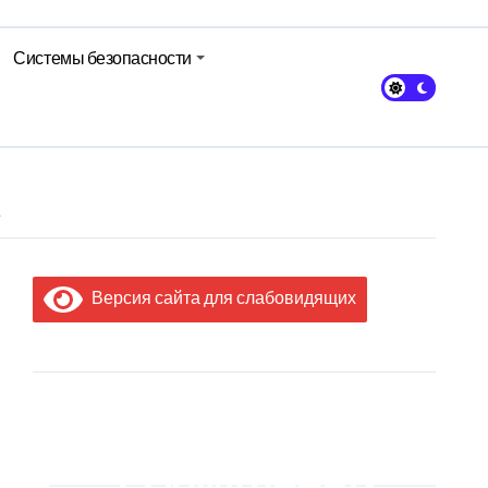
Системы безопасности
авы Минсельхозпрода
е
Версия сайта для слабовидящих
МЫ В
СОЦИАЛЬНЫХ