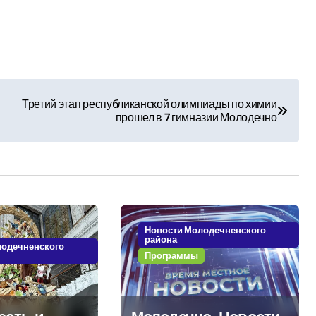
Третий этап республиканской олимпиады по химии
прошел в 7 гимназии Молодечно
Новости Молодечненского
района
лодечненского
Программы