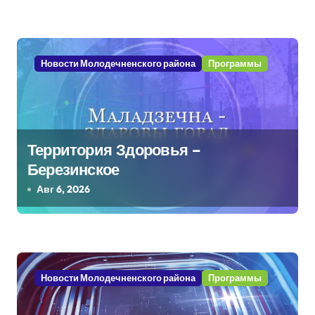
з
а
п
Новости Молодечненского района
Программы
и
с
я
Территория Здоровья –
Березинское
м
Авг 6, 2026
Новости Молодечненского района
Программы