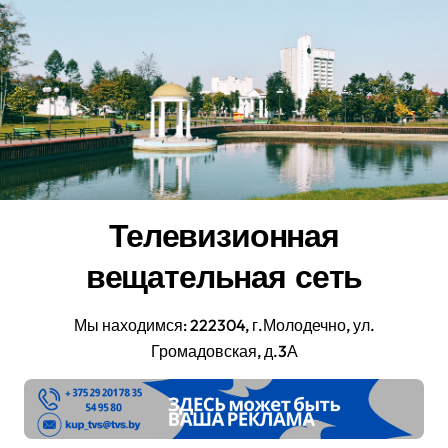
Перейти
к
содержанию
Телевизионная
вещательная сеть
Мы находимся: 222304, г.Молодечно, ул.
Громадовская, д.3А