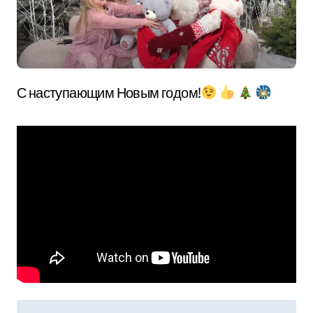
С наступающим Новым годом!
Н