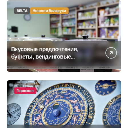
BELTA
Новости Беларуси
Вкусовые предпочтения,
буфеты, вендинговые
аппараты. Минобразования об
изменениях в школьном
питании
Гороскоп