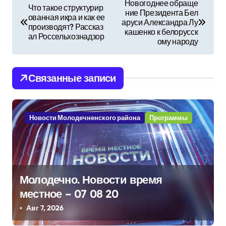
Новогоднее обраще
Что такое структурир
ние Президента Бел
а
ованная икра и как ее
аруси Александра Лу
производят? Рассказ
кашенко к белорусск
в
ал Россельхознадзор
ому народу
и
Связанные записи
г
а
Новости Молодечненского района
Программы
ц
и
я
Молодечно. Новости время
п
местное – 07 08 20
о
Авг 7, 2026