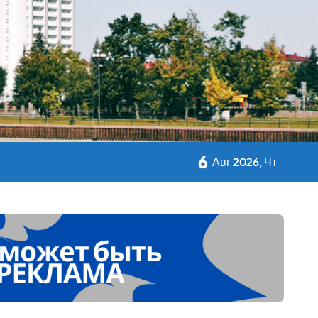
авы Минсельхозпрода
 Дворца Независимости
6
Авг 2026, Чт