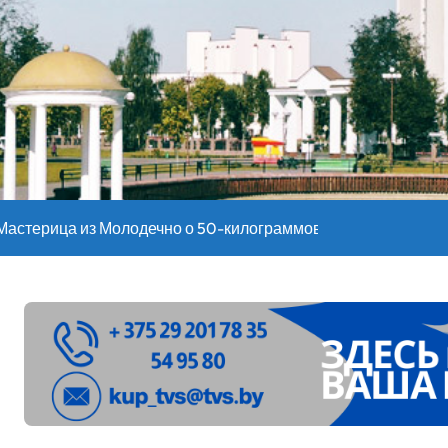
оительство профилакториев. Лукашенко заслушал доклад гл
ое
”. Мастерица из Молодечно о 50-килограммовом каравае для
ждут детей с 1 сентября, рассказали в правительстве
Синоптики рассказали о погоде на сегодня
е – 05 08 2026
лен в Беларуси из-за жары