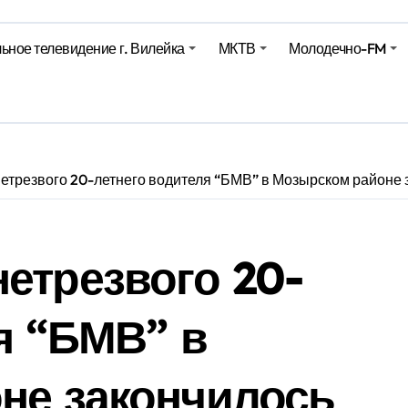
харики на миллионы долларов – смотрим сумму
ьное телевидение г. Вилейка
МКТВ
Молодечно-FM
оительство профилакториев. Лукашенко заслушал доклад гл
ое
етрезвого 20-летнего водителя “БМВ” в Мозырском районе 
етрезвого 20-
я “БМВ” в
не закончилось