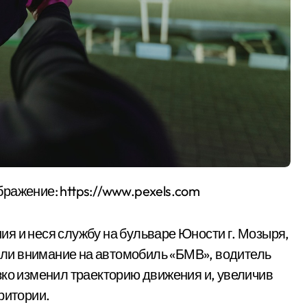
бражение: https://www.pexels.com
я и неся службу на бульваре Юности г. Мозыря,
ли внимание на автомобиль «БМВ», водитель
зко изменил траекторию движения и, увеличив
ритории.