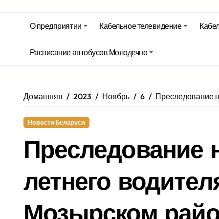
Беларусь закупает российские су
О предприятии
Кабельное телевидение
Кабел
Ход уборочной, сев озимых и стр
Расписание автобусов Молодечно
Территория Здоровья – Березинск
Домашняя
2023
Ноябрь
6
Преследование н
Новости Беларуси
Преследование н
летнего водител
Мозырском райо