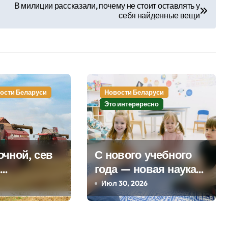
В милиции рассказали, почему не стоит оставлять у
себя найденные вещи
ости Беларуси
Новости Беларуси
Это интерересно
очной, сев
С нового учебного
года — новая наука
ьство
для первоклашек!
Июл 30, 2026
ториев.
о заслушал
лавы