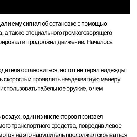
али ему сигнал об остановке с помощью
а, а также специального громкоговорящего
орировал и продолжил движение. Началось
ителя остановиться, но тот не терял надежды
ь скорость и проявлять неадекватную манеру
 использовать табельное оружие, о чем
 воздух, один из инспекторов произвел
ого транспортного средства, повредив левое
смотря на это нарушитель продолжал скрываться