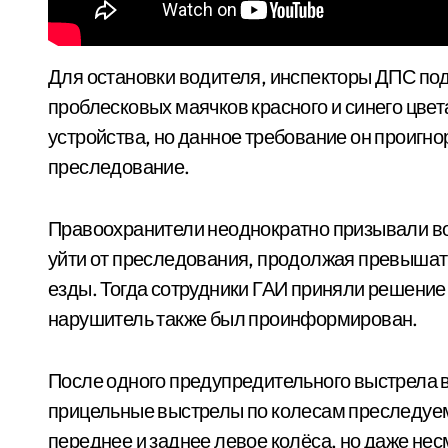
Для остановки водителя, инспекторы ДПС под
проблесковых маячков красного и синего цвет
устройства, но данное требование он проигн
преследование.
Правоохранители неоднократно призывали вод
уйти от преследования, продолжая превышат
езды. Тогда сотрудники ГАИ приняли решение
нарушитель также был проинформирован.
После одного предупредительного выстрела в
прицельные выстрелы по колесам преследуем
переднее и заднее левое колёса, но даже не