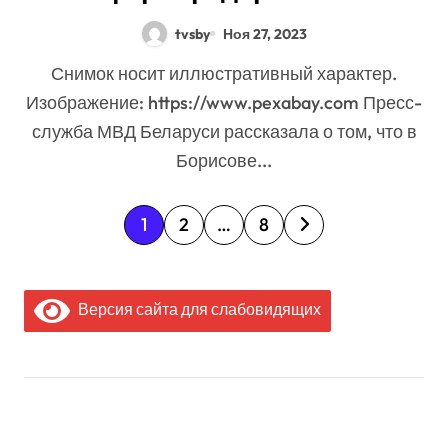
предотвратили вывоз за
tvsby
Ноя 27, 2023
рубеж коммерческой тайны на
Снимок носит иллюстративный характер.
миллион
Изображение: https://www.pexabay.com Пресс-
служба МВД Беларуси рассказала о том, что в
Борисове...
П
1
2
…
8
а
г
Версия сайта для слабовидящих
и
н
а
МЫ В СОЦИАЛЬНЫХ