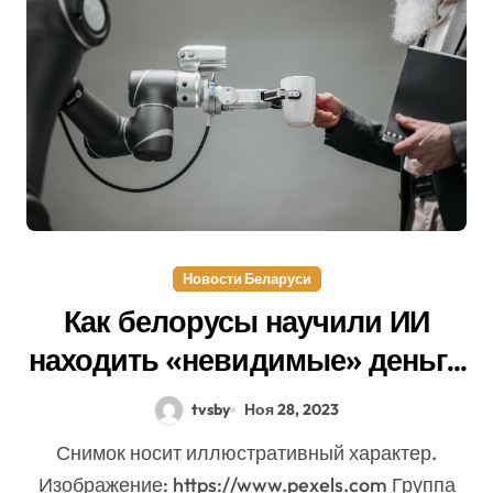
Новости Беларуси
Как белорусы научили ИИ
находить «невидимые» деньги
в компаниях
tvsby
Ноя 28, 2023
Снимок носит иллюстративный характер.
Изображение: https://www.pexels.com Группа