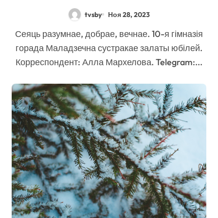
tvsby
Ноя 28, 2023
Сеяць разумнае, добрае, вечнае. 10-я гімназія
горада Маладзечна сустракае залаты юбілей.
Корреспондент: Алла Мархелова. Telegram:...