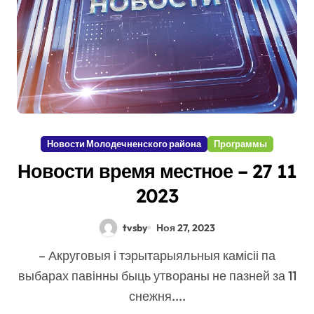
Новости Молодечненского района
Программы
Новости время местное – 27 11
2023
tvsby
Ноя 27, 2023
– Акруговыя і тэрытарыяльныя камісіі па
выбарах павінны быць утвораны не пазней за 11
снежня....