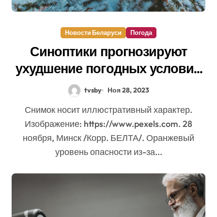
Новости Беларуси
Погода
Синоптики прогнозируют
ухудшение погодных условий
в Беларуси 29 ноября
tvsby
Ноя 28, 2023
Снимок носит иллюстративный характер.
Изображение: https://www.pexels.com. 28
ноября, Минск /Корр. БЕЛТА/. Оранжевый
уровень опасности из-за...