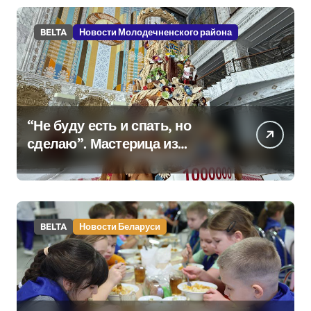
BELTA
Новости Молодечненского района
“Не буду есть и спать, но
сделаю”. Мастерица из
Молодечно о 50-
килограммовом каравае для
Дворца Независимости
BELTA
Новости Беларуси