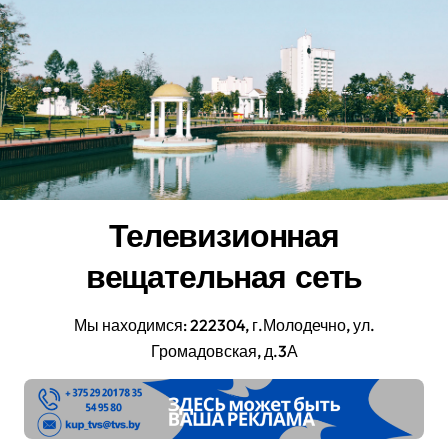
Перейти
к
содержанию
Телевизионная
вещательная сеть
Мы находимся: 222304, г.Молодечно, ул.
Громадовская, д.3А