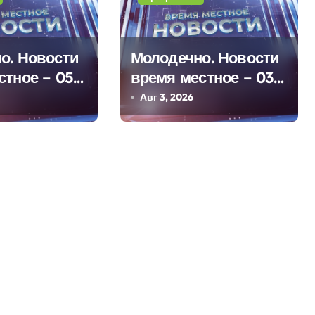
о. Новости
Молодечно. Новости
стное – 05
время местное – 03
08 2026
Авг 3, 2026