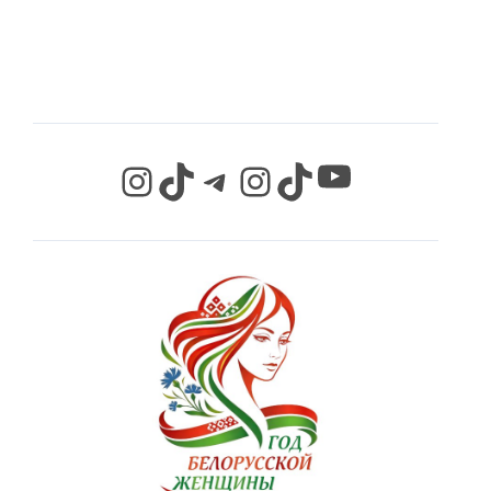
СЕТЯХ
YouTube
Instagram
TikTok
Telegram
Instagram
TikTok