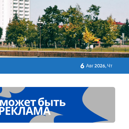
авы Минсельхозпрода
 Дворца Независимости
6
Авг 2026, Чт