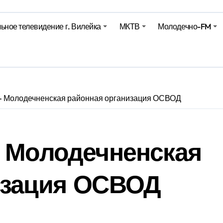
харики на миллионы долларов – смотрим сумму
ьное телевидение г. Вилейка
МКТВ
Молодечно-FM
оительство профилакториев. Лукашенко заслушал доклад гл
ое
 – Молодечненская районная организация ОСВОД
– Молодечненская
изация ОСВОД