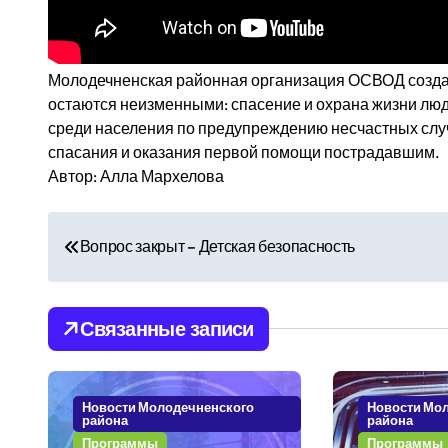
Молодечненская районная организация ОСВОД создава
остаются неизменными: спасение и охрана жизни лю
среди населения по предупреждению несчастных слу
спасания и оказания первой помощи пострадавшим.
Автор: Алла Мархелова
Н
Вопрос закрыт – Детская безопасность
а
в
Связанные записи
и
г
Новости Молодечненского
Новости Мо
района
района
а
Программы
Программы