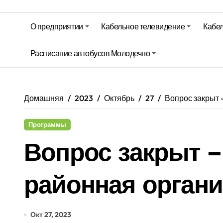
Беларусь закупает российские су
О предприятии
Кабельное телевидение
Кабел
Ход уборочной, сев озимых и стр
Территория Здоровья – Березинск
Расписание автобусов Молодечно
Домашняя
2023
Октябрь
27
Вопрос закрыт
Программы
Вопрос закрыт 
районная орган
Окт 27, 2023