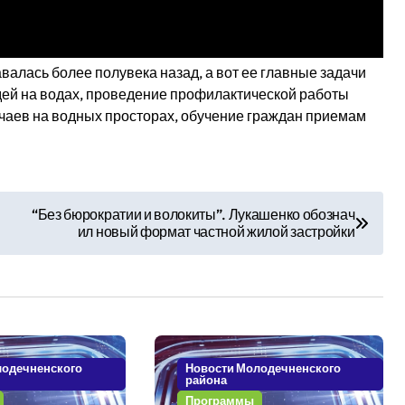
лась более полувека назад, а вот ее главные задачи
дей на водах, проведение профилактической работы
чаев на водных просторах, обучение граждан приемам
“Без бюрократии и волокиты”. Лукашенко обознач
ил новый формат частной жилой застройки
лодечненского
Новости Молодечненского
района
Программы