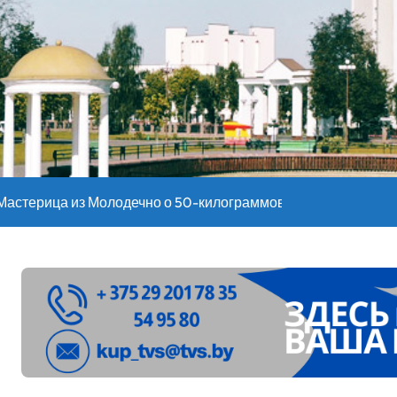
оительство профилакториев. Лукашенко заслушал доклад гл
ое
”. Мастерица из Молодечно о 50-килограммовом каравае для
ждут детей с 1 сентября, рассказали в правительстве
Синоптики рассказали о погоде на сегодня
е – 05 08 2026
лен в Беларуси из-за жары