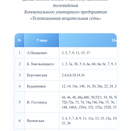
телевидения
Коммунального унитарного предприятия
«Телевизионная вещательная сеть»
№
Улица
Номера до
1
А.Пашкевич
3, 5, 7, 9, 11, 15, 17
2
Б. Хмельницкого
1, 3, 3а, 3б, 5, 6, 6а, 6б, 6в, 6г, 7, 9, 10, 10а, 1
3
Березинская
2,4,6,8,10,14,16
4
Будавников
12, 14, 14а, 14б, 16, 20, 20а, 22, 24, 26
44, 46, 48, 48а,48б, 50,52/1, 54, 56, 58, 60, 62, 
5
В. Гостинец
72б,72в, 73, 74, 74а,74б,74в, 75, 76, 77, 78, 81
148, 148А, 150А, 152, 152а, 152б, 153б, 154, 
3, 4, 5, 7, 8, 9, 11, 11а, 13, 15, 15а, 15б, 17, 19,
6
Виленская
37, 39