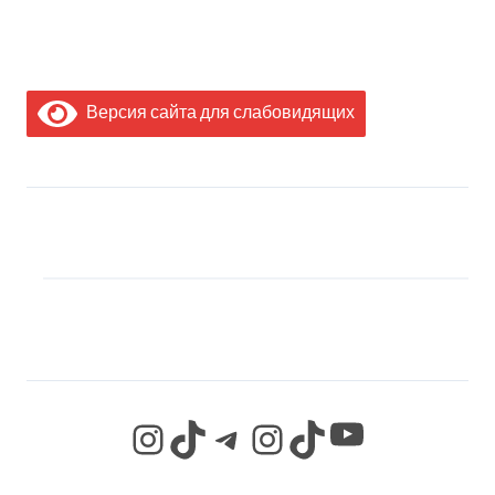
Версия сайта для слабовидящих
МЫ В СОЦИАЛЬНЫХ
СЕТЯХ
YouTube
Instagram
TikTok
Telegram
Instagram
TikTok