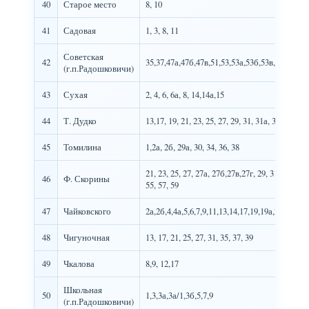
40
Старое место
8, 10
41
Садовая
1, 3, 8, 11
Советская
42
35,37,47а,47б,47в,51,53,53а,53б,53в,53г,79
(г.п.Радошковичи)
43
Сухая
2, 4, 6, 6а, 8, 14,14а,15
44
Т. Дудко
13,17, 19, 21, 23, 25, 27, 29, 31, 31а, 33а, 35, 37
45
Томилина
1,2а, 2б, 29а, 30, 34, 36, 38
21, 23, 25, 27, 27а, 27б,27в,27г, 29, 31, 33, 35, 
46
Ф. Скорины
55, 57, 59
47
Чайковского
2а,2б,4,4а,5,6,7,9,11,13,14,17,19,19а,21,25,33,
48
Чигуночная
13, 17, 21, 25, 27, 31, 35, 37, 39
49
Чкалова
8,9, 12,17
Школьная
50
1,3,3а,3а/1,3б,5,7,9
(г.п.Радошковичи)