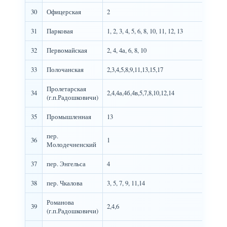
30
Офицерская
2
31
Парковая
1, 2, 3, 4, 5, 6, 8, 10, 11, 12, 13
32
Первомайская
2, 4, 4а, 6, 8, 10
33
Полочанская
2,3,4,5,8,9,11,13,15,17
Пролетарская
34
2,4,4а,4б,4в,5,7,8,10,12,14
(г.п.Радошковичи)
35
Промышленная
13
пер.
36
1
Молодечненский
37
пер. Энгельса
4
38
пер. Чкалова
3, 5, 7, 9, 11,14
Романова
39
2,4,6
(г.п.Радошковичи)