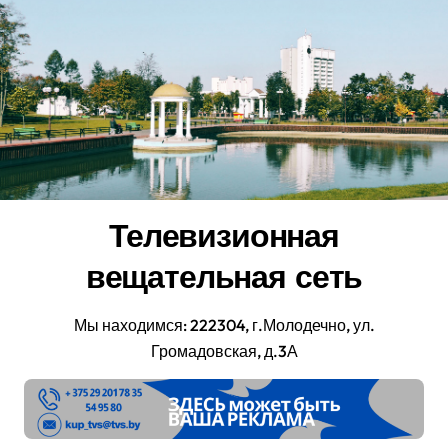
Перейти
к
содержанию
Телевизионная
вещательная сеть
Мы находимся: 222304, г.Молодечно, ул.
Громадовская, д.3А