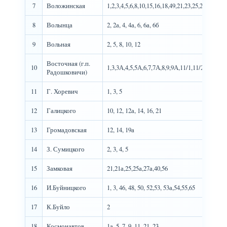
7
Воложинская
1,2,3,4,5,6,8,10,15,16,18,49,21,23,25,27,29,31
8
Волынца
2, 2а, 4, 4а, 6, 6а, 6б
9
Вольная
2, 5, 8, 10, 12
Восточная (г.п.
10
1,3,3А,4,5,5А,6,7,7А,8,9,9А,11/1,11/2,12,13,1
Радошковичи)
11
Г. Хоревич
1, 3, 5
12
Галицкого
10, 12, 12а, 14, 16, 21
13
Громадовская
12, 14, 19а
14
З. Сумицкого
2, 3, 4, 5
15
Замковая
21,21а,25,25а,27а,40,56
16
И.Буйницкого
1, 3, 46, 48, 50, 52,53, 53а,54,55,65
17
К.Буйло
2
18
Космонавтов
1а, 5, 7, 9, 11, 21, 23