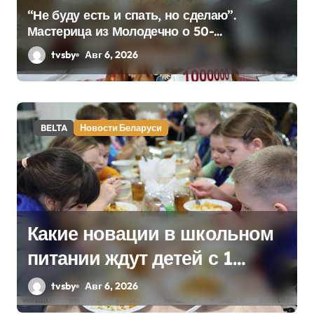
“Не буду есть и спать, но сделаю”.
Мастерица из Молодечно о 50-
килограммовом каравае для Дворца
tvsby
Авг 6, 2026
Независимости
Беларуси
BELTA
Погода
ации в школьном
На юге – зной,
ут детей с 1
град. Синопти
рассказали в
о погоде на се
026
tvsby
Авг 6, 2026
стве