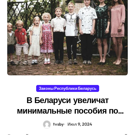
Законы Республики Беларусь
В Беларуси увеличат
минимальные пособия по
беременности и родам. Когда и
tvsby
Июл 9, 2024
для кого?