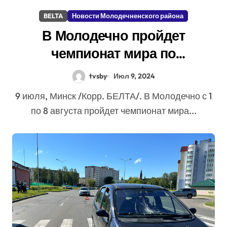
BELTA
Новости Молодечненского района
В Молодечно пройдет
чемпионат мира по
городошному спорту
tvsby
Июл 9, 2024
9 июля, Минск /Корр. БЕЛТА/. В Молодечно с 1
по 8 августа пройдет чемпионат мира...