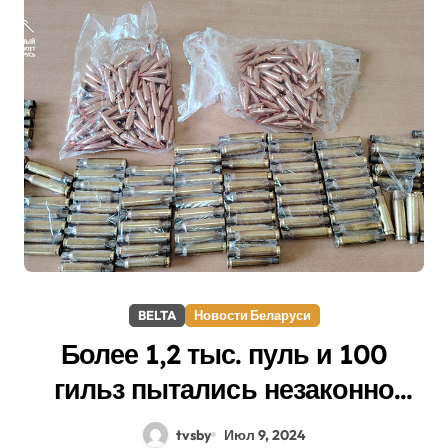
BELTA
Новости Беларуси
Более 1,2 тыс. пуль и 100
гильз пытались незаконно
ввезти через белорусско-
tvsby
Июл 9, 2024