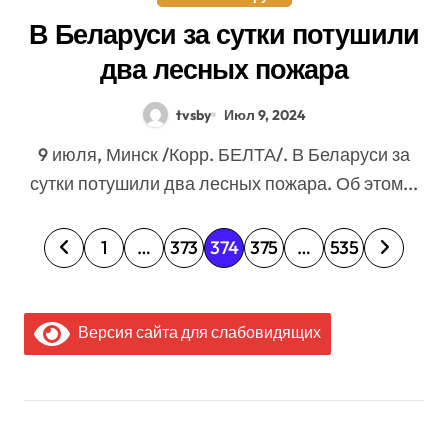
В Беларуси за сутки потушили
два лесных пожара
tvsby
Июл 9, 2024
9 июля, Минск /Корр. БЕЛТА/. В Беларуси за
сутки потушили два лесных пожара. Об этом...
П
1
…
373
374
375
…
535
а
г
Версия сайта для слабовидящих
и
н