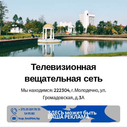
Перейти
к
содержанию
Телевизионная
вещательная сеть
Мы находимся: 222304, г.Молодечно, ул.
Громадовская, д.3А