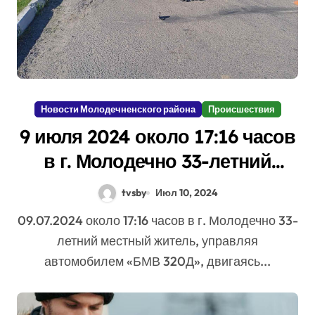
Новости Молодечненского района
Происшествия
9 июля 2024 около 17:16 часов
в г. Молодечно 33-летний
местный житель, управляя
tvsby
Июл 10, 2024
автомобилем «БМВ 320Д»,
09.07.2024 около 17:16 часов в г. Молодечно 33-
совершил наезд на
летний местный житель, управляя
велосипедиста, 35-летнего
автомобилем «БМВ 320Д», двигаясь...
местного жителя