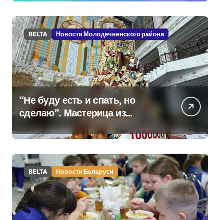
BELTA
Новости Молодечненского района
“Не буду есть и спать, но
сделаю”. Мастерица из
Молодечно о 50-
килограммовом каравае для
Дворца Независимости
BELTA
Новости Беларуси