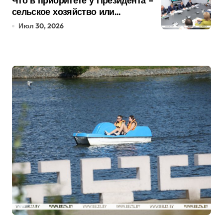
Что в приоритете у Президента –
сельское хозяйство или
промышленность? Лукашенко
Июл 30, 2026
расставил акценты