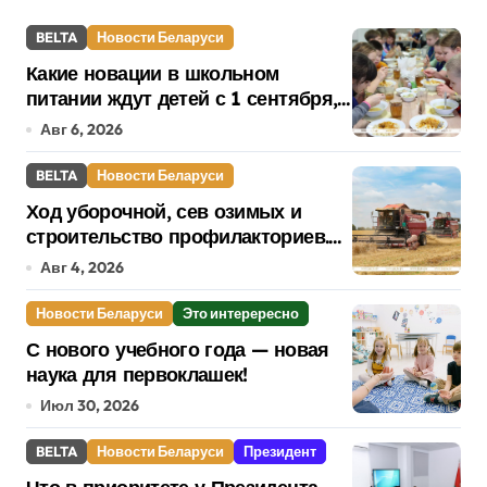
BELTA
Новости Беларуси
Какие новации в школьном
питании ждут детей с 1 сентября,
рассказали в правительстве
Авг 6, 2026
BELTA
Новости Беларуси
Ход уборочной, сев озимых и
строительство профилакториев.
Лукашенко заслушал доклад главы
Авг 4, 2026
Минсельхозпрода
Новости Беларуси
Это интерересно
С нового учебного года — новая
наука для первоклашек!
Июл 30, 2026
BELTA
Новости Беларуси
Президент