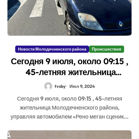
Новости Молодечненского района
Происшествия
Сегодня 9 июля, около 09:15 ,
45-летняя жительница
Молодечненского района,
tvsby
Июл 9, 2024
управляя автомобилем «Рено
Сегодня 9 июля, около 09:15 , 45-летняя
меган сценик» совершила
жительница Молодечненского района,
наезд на 24- летнюю местную
управляя автомобилем «Рено меган сценик...
жительницу