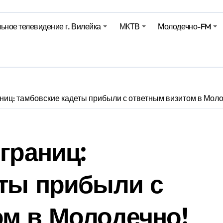
ьное телевидение г. Вилейка
МКТВ
Молодечно-FM
е – 05 08 2026
е – 07 08 20
аниц: тамбовские кадеты прибыли с ответным визитом в Мол
границ:
еты прибыли с
ом в Молодечно!