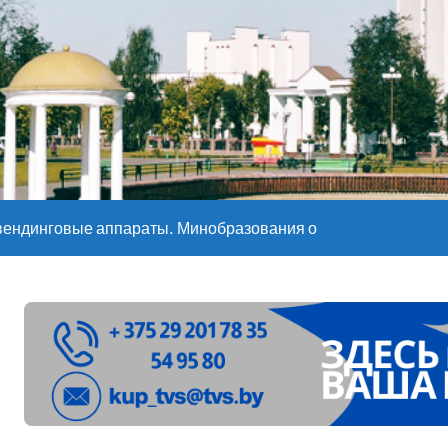
е – 05 08 2026
е – 07 08 20
вендинговые аппараты. Минобразования об изменениях в ш
ларуси ожидаются дожди и грозы
ое
”. Мастерица из Молодечно о 50-килограммовом каравае для
ждут детей с 1 сентября, рассказали в правительстве
Синоптики рассказали о погоде на сегодня