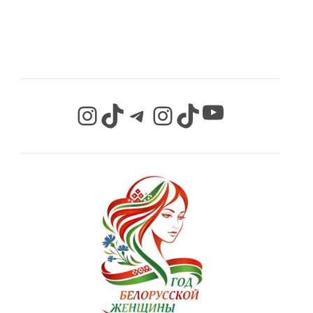
СЕТЯХ
YouTube
Instagram
TikTok
Telegram
Instagram
TikTok