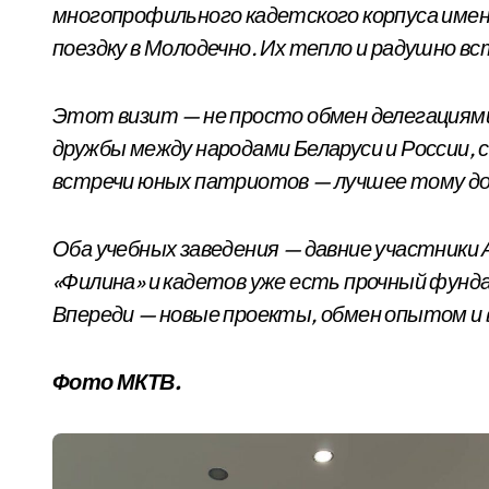
многопрофильного кадетского корпуса имен
поездку в Молодечно. Их тепло и радушно вс
Этот визит — не просто обмен делегациям
дружбы между народами Беларуси и России, с
встречи юных патриотов — лучшее тому д
Оба учебных заведения — давние участники А
«Филина» и кадетов уже есть прочный фунд
Впереди — новые проекты, обмен опытом и
Фото МКТВ.