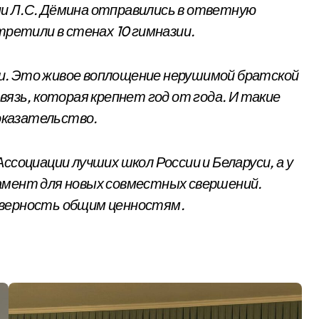
и Л.С. Дёмина отправились в ответную
третили в стенах 10 гимназии.
и. Это живое воплощение нерушимой братской
вязь, которая крепнет год от года. И такие
оказательство.
ссоциации лучших школ России и Беларуси, а у
амент для новых совместных свершений.
 верность общим ценностям.