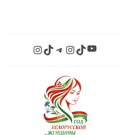
СЕТЯХ
YouTube
Instagram
TikTok
Telegram
Instagram
TikTok