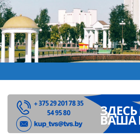
лен в Беларуси из-за жары
вендинговые аппараты. Минобразования об изменениях в ш
ларуси ожидаются дожди и грозы
ое
”. Мастерица из Молодечно о 50-килограммовом каравае для
ждут детей с 1 сентября, рассказали в правительстве
Синоптики рассказали о погоде на сегодня