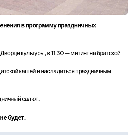
енения в программу праздничных
Дворце культуры, в 11.30 — митинг на братской
лдатской кашей и насладиться праздничным
дничный салют.
не будет.