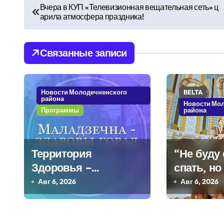
Н
Вчера в КУП «Телевизионная вещательная сеть» ц
арила атмосфера праздника!
а
в
Связанные записи
и
г
Новости Молодечненского
BELTA
района
а
Новости Мо
Программы
района
ц
и
Территория
“Не буду 
я
Здоровья –
спать, но
Березинское
Мастериц
Авг 6, 2026
Авг 6, 2026
п
Молодечн
о
килогра
каравае 