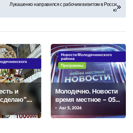
Лукашенко направился с рабочим визитом в Росси
ю
Новости Молодечненского
района
лодечненского
Программы
есть и
Молодечно. Новости
 сделаю”.
время местное – 05
а из
08 2026
Авг 5, 2026
о о 50-
ммовом
для Дворца