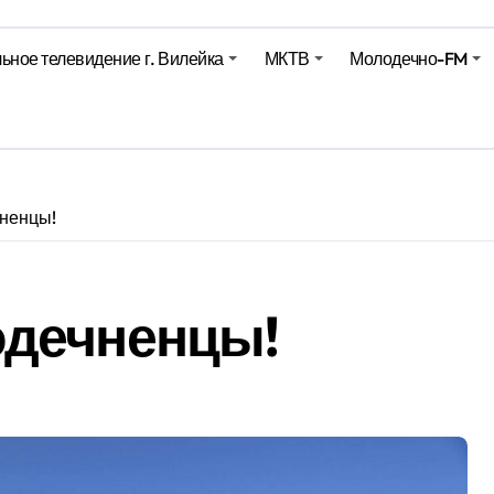
е – 05 08 2026
ьное телевидение г. Вилейка
МКТВ
Молодечно-FM
лен в Беларуси из-за жары
вендинговые аппараты. Минобразования об изменениях в ш
ненцы!
дечненцы!