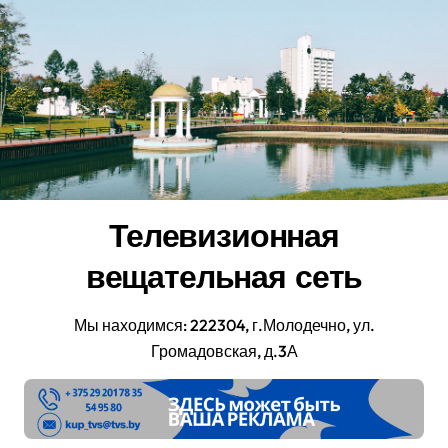
Перейти
к
содержанию
Телевизионная
вещательная сеть
Мы находимся: 222304, г.Молодечно, ул.
Громадовская, д.3А