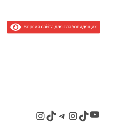
Версия сайта для слабовидящих
МЫ В СОЦИАЛЬНЫХ
СЕТЯХ
YouTube
Instagram
TikTok
Telegram
Instagram
TikTok