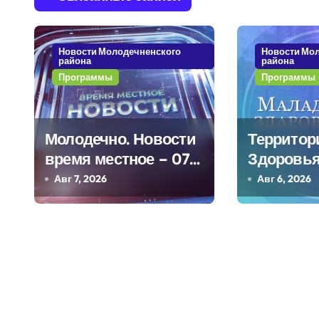
г
а
Новости Молодечненского
Новости Мо
района
района
ц
Программы
Программы
и
я
Молодечно. Новости
Территор
п
время местное – 07
Здоровья
08 20
Березинс
Авг 7, 2026
Авг 6, 2026
о
з
а
п
и