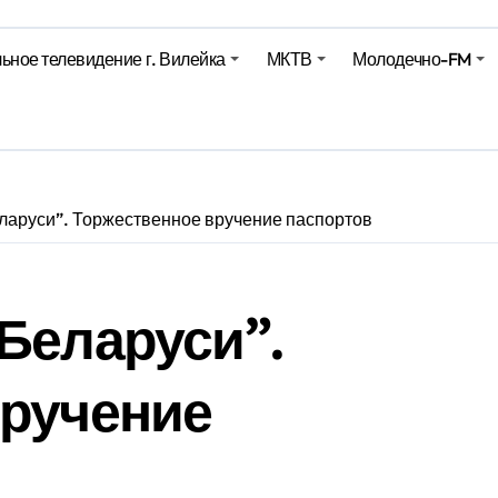
Синоптики рассказали о погоде на сегодня
ьное телевидение г. Вилейка
МКТВ
Молодечно-FM
е – 05 08 2026
е – 07 08 20
ларуси”. Торжественное вручение паспортов
Беларуси”.
вручение