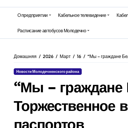
На юге – зной, на севере – град. 
Гороскоп на 6 августа
О предприятии
Кабельное телевидение
Кабел
Молодечно. Новости время местно
Расписание автобусов Молодечно
Молодечно. Новости время местно
Домашняя
2026
Март
16
“Мы – граждане Бе
Новости Молодечненского района
“Мы – граждане 
Торжественное 
паспортов