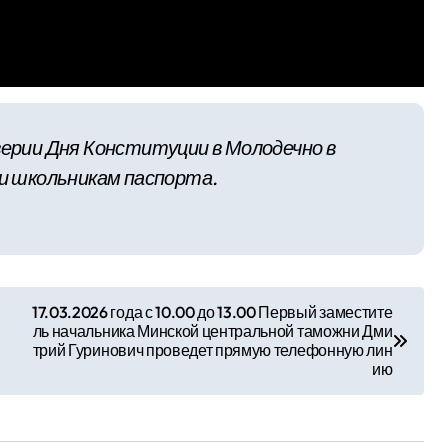
верии Дня Конституции в Молодечно в
ли школьникам паспорта.
17.03.2026 года с 10.00 до 13.00 Первый заместите
ль начальника Минской центральной таможни Дми
трий Гуринович проведет прямую телефонную лин
ию