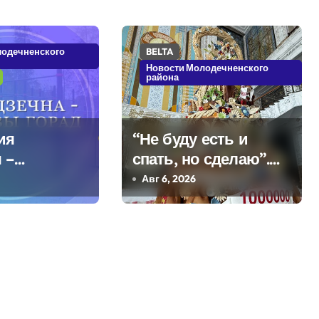
лодечненского
BELTA
Новости Молодечненского
района
ия
“Не буду есть и
 –
спать, но сделаю”.
кое
Мастерица из
Авг 6, 2026
Молодечно о 50-
килограммовом
каравае для Дворца
Независимости