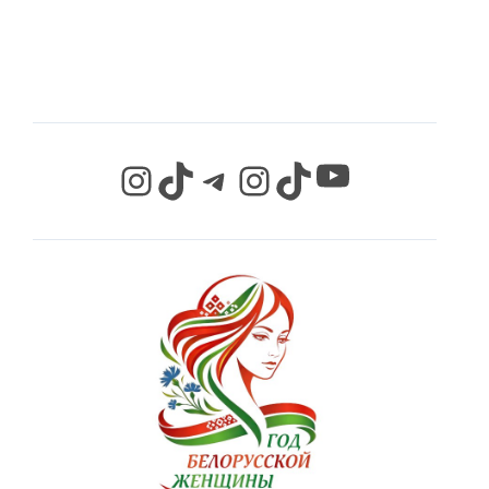
СЕТЯХ
YouTube
Instagram
TikTok
Telegram
Instagram
TikTok