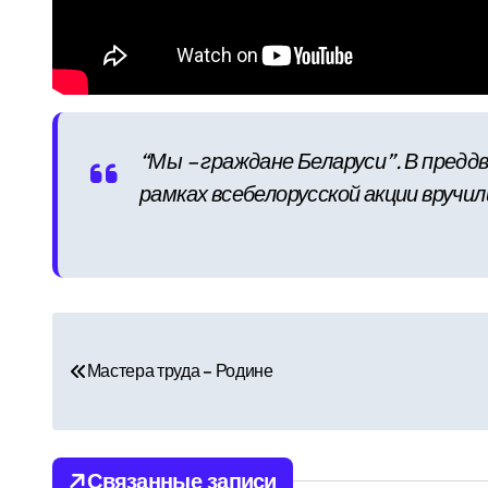
“Мы – граждане Беларуси”. В предд
рамках всебелорусской акции вручи
Н
а
Мастера труда – Родине
в
и
Связанные записи