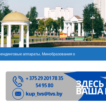
е – 05 08 2026
е – 07 08 20
вендинговые аппараты. Минобразования об изменениях в ш
ларуси ожидаются дожди и грозы
ое
”. Мастерица из Молодечно о 50-килограммовом каравае для
ждут детей с 1 сентября, рассказали в правительстве